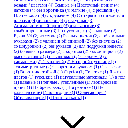
розами / цветами (4)
Темные (4)
Цветочный принт (4)
датские (4)
без воротника (4)
мягкие (4)
с рюшами (4)
Платье-халат (4)
с кружевом (4)
С открытой спиной или
плечами (4)
испанские (3)
фактурные (3)
Анималистичный принт (3)
итальянские (3)
комбинированные (3)
На пуговицах (3)
Пышные (2)
Рукав 3/4 (2)
из сетки (2)
Разных цветов (2)
с объемными
рукавами (2)
с удлиненной спинкой (2)
без рисунка (2)
со шнуровкой (2)
без рукавов (2)
для подружки невесты
(2)
большого размера (2)
с воротом (2)
высокий рост (2)
высокая талия (2)
с вышивкой (2)
с горлом (2)
с
карманами (2)
С молнией (2)
На одной пуговице (2)
асимметричные (2)
С коротким рукавом (1)
С разрезом
(1)
Воротник стойкой (1)
Стрейч (1)
Толстые (1)
Ярких
цветов (1)
турецкие (1)
натуральные материалы (1)
в пол
(1)
вязаные (1)
теплые / утепленные (1)
леопардовый
принт (1)
На бретельках (1)
На резинке (1)
Не
классические (1)
новогодние (1)
Облегающие /
Обтягивающие (1)
Плотная ткань (1)