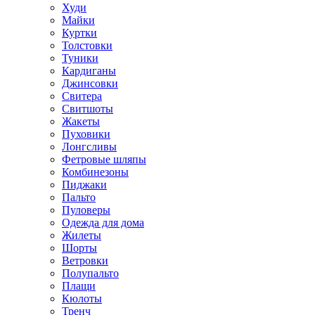
Худи
Майки
Куртки
Толстовки
Туники
Кардиганы
Джинсовки
Свитера
Свитшоты
Жакеты
Пуховики
Лонгсливы
Фетровые шляпы
Комбинезоны
Пиджаки
Пальто
Пуловеры
Одежда для дома
Жилеты
Шорты
Ветровки
Полупальто
Плащи
Кюлоты
Тренч