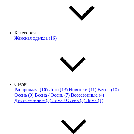
Категория
Женская одежда (16)
Сезон
Распродажа (16)
Лето (13)
Новинки (11)
Весна (10)
Осень (9)
Весна / Осень (7)
Всесезонные (4)
Демисезонные (3)
Зима / Осень (3)
Зима (1)