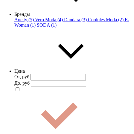
Бренды
Anetty (5)
Vero Moda (4)
Dandara (3)
Coolples Moda (2)
E-
Woman (1)
SODA (1)
Цена
От, руб
До, руб