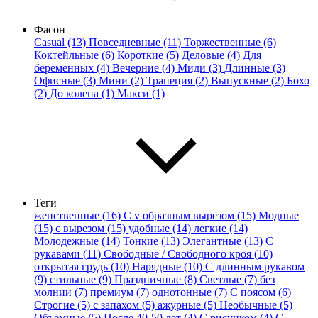
Фасон
Casual (13)
Повседневные (11)
Торжественные (6)
Коктейльные (6)
Короткие (5)
Деловые (4)
Для
беременных (4)
Вечерние (4)
Миди (3)
Длинные (3)
Офисные (3)
Мини (2)
Трапеция (2)
Выпускные (2)
Бохо
(2)
До колена (1)
Макси (1)
Теги
женственные (16)
С v образным вырезом (15)
Модные
(15)
с вырезом (15)
удобные (14)
легкие (14)
Молодежные (14)
Тонкие (13)
Элегантные (13)
С
рукавами (11)
Свободные / Свободного кроя (10)
открытая грудь (10)
Нарядные (10)
С длинным рукавом
(9)
стильные (9)
Праздничные (8)
Светлые (7)
без
молнии (7)
премиум (7)
однотонные (7)
С поясом (6)
Строгие (5)
с запахом (5)
ажурные (5)
Необычные (5)
Объемные (5)
После 40-50 лет (4)
С рисунком (4)
С