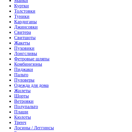
Майки
Куртки
Толстовки
Туники
Кардиганы
Джинсовки
Свитера
Свитшоты
Жакеты
Пуховики
Лонгсливы
Фетровые шляпы
Комбинезоны
Пиджаки
Пальто
Пуловеры
Одежда для дома
Жилеты
Шорты
Ветровки
Полупальто
Плащи
Кюлоты
Тренч
Лосины / Леггинсы