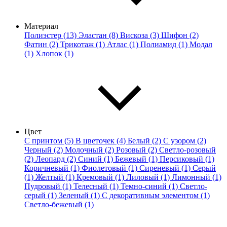
Материал
Полиэстер (13)
Эластан (8)
Вискоза (3)
Шифон (2)
Фатин (2)
Трикотаж (1)
Атлас (1)
Полиамид (1)
Модал
(1)
Хлопок (1)
Цвет
С принтом (5)
В цветочек (4)
Белый (2)
С узором (2)
Черный (2)
Молочный (2)
Розовый (2)
Светло-розовый
(2)
Леопард (2)
Синий (1)
Бежевый (1)
Персиковый (1)
Коричневый (1)
Фиолетовый (1)
Сиреневый (1)
Серый
(1)
Желтый (1)
Кремовый (1)
Лиловый (1)
Лимонный (1)
Пудровый (1)
Телесный (1)
Темно-синий (1)
Светло-
серый (1)
Зеленый (1)
С декоративным элементом (1)
Светло-бежевый (1)