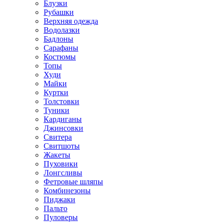
Блузки
Рубашки
Верхняя одежда
Водолазки
Бадлоны
Сарафаны
Костюмы
Топы
Худи
Майки
Куртки
Толстовки
Туники
Кардиганы
Джинсовки
Свитера
Свитшоты
Жакеты
Пуховики
Лонгсливы
Фетровые шляпы
Комбинезоны
Пиджаки
Пальто
Пуловеры