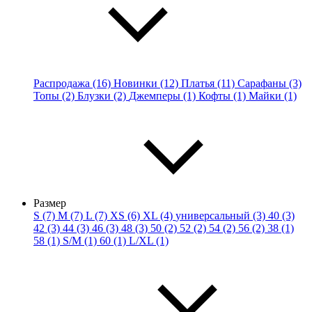
Распродажа (16)
Новинки (12)
Платья (11)
Сарафаны (3)
Топы (2)
Блузки (2)
Джемперы (1)
Кофты (1)
Майки (1)
Размер
S (7)
M (7)
L (7)
XS (6)
XL (4)
универсальный (3)
40 (3)
42 (3)
44 (3)
46 (3)
48 (3)
50 (2)
52 (2)
54 (2)
56 (2)
38 (1)
58 (1)
S/M (1)
60 (1)
L/XL (1)