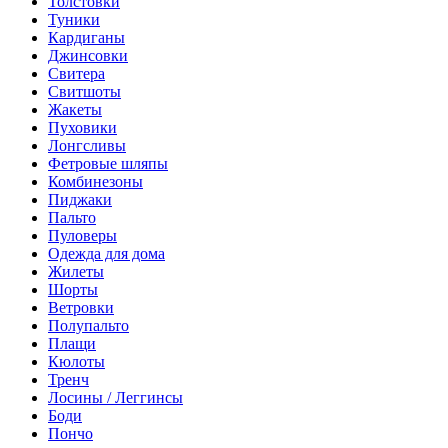
Толстовки
Туники
Кардиганы
Джинсовки
Свитера
Свитшоты
Жакеты
Пуховики
Лонгсливы
Фетровые шляпы
Комбинезоны
Пиджаки
Пальто
Пуловеры
Одежда для дома
Жилеты
Шорты
Ветровки
Полупальто
Плащи
Кюлоты
Тренч
Лосины / Леггинсы
Боди
Пончо