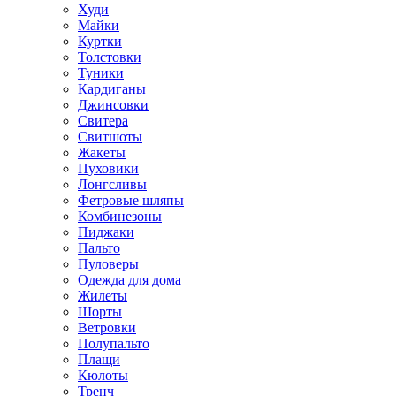
Худи
Майки
Куртки
Толстовки
Туники
Кардиганы
Джинсовки
Свитера
Свитшоты
Жакеты
Пуховики
Лонгсливы
Фетровые шляпы
Комбинезоны
Пиджаки
Пальто
Пуловеры
Одежда для дома
Жилеты
Шорты
Ветровки
Полупальто
Плащи
Кюлоты
Тренч