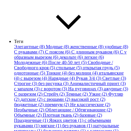
Теги
Элегантные (8)
Модные (8)
женственные (8)
удобные (8)
С рукавами (7)
С поясом (6)
С длинным рукавом (6)
С v
образным вырезом (6)
декольте (6)
легкие (6)
Молодежные (6)
После 40-50 лет (5)
Свободные /
Свободного кроя (5)
стильные (5)
открытая грудь (5)
однотонные (5)
Тонкие (4)
без молнии (4)
итальянские
(4)
с вырезом (4)
Нарядные (4)
Рукав 3/4 (3)
Светлые (3)
Строгие (3)
без рисунка (3)
Анималистичный принт (3)
с запахом (3)
с воротом (3)
На пуговицах (3)
ажурные (3)
С разрезом (2)
Стрейч (2)
Темные (2)
Узкие (2)
Футляр
(2)
датские (2)
с рюшами (2)
высокий рост (2)
бюджетные (2)
премиум (2)
Не классические (2)
Необычные (2)
Облегающие / Обтягивающие (2)
Объемные (2)
Плотная ткань (2)
базовые (2)
Праздничные (1)
Ярких цветов (1)
с объемными
рукавами (1)
мягкие (1)
без рукавов (1)
натуральные
материалы (1)
большого размера (1)
с карманами (1)