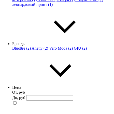
леопардовый принт (1)
Бренды
Bluoltre (2)
Anetty (2)
Vero Moda (2)
GIU (2)
Цена
От, руб
До, руб