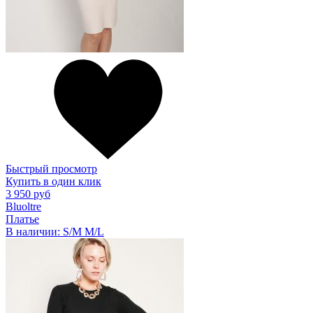
Быстрый просмотр
Купить в один клик
3 950 руб
Bluoltre
Платье
В наличии:
S/M
M/L