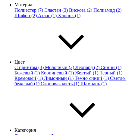
Материал
Полиэстер (7)
Эластан (3)
Вискоза (2)
Полиамид (2)
Шифон (2)
Атлас (1)
Хлопок (1)
Цвет
С принтом (3)
Молочный (2)
Леопард (2)
Синий (1)
Бежевый (1)
Коричневый (1)
Желтый (1)
Черный (1)
Кремовый (1)
Лимонный (1)
Темно-синий (1)
Светло-
бежевый (1)
Слоновая кость (1)
Шампань (1)
Категория