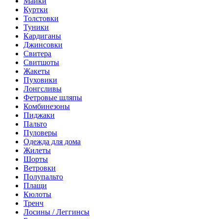
Майки
Куртки
Толстовки
Туники
Кардиганы
Джинсовки
Свитера
Свитшоты
Жакеты
Пуховики
Лонгсливы
Фетровые шляпы
Комбинезоны
Пиджаки
Пальто
Пуловеры
Одежда для дома
Жилеты
Шорты
Ветровки
Полупальто
Плащи
Кюлоты
Тренч
Лосины / Леггинсы