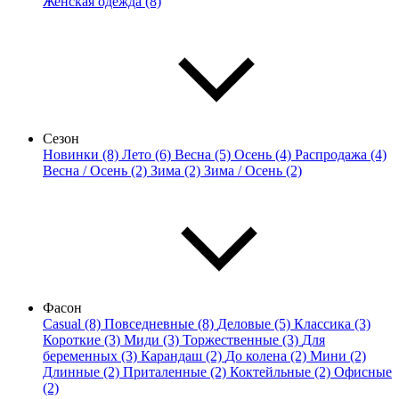
Женская одежда (8)
Сезон
Новинки (8)
Лето (6)
Весна (5)
Осень (4)
Распродажа (4)
Весна / Осень (2)
Зима (2)
Зима / Осень (2)
Фасон
Casual (8)
Повседневные (8)
Деловые (5)
Классика (3)
Короткие (3)
Миди (3)
Торжественные (3)
Для
беременных (3)
Карандаш (2)
До колена (2)
Мини (2)
Длинные (2)
Приталенные (2)
Коктейльные (2)
Офисные
(2)