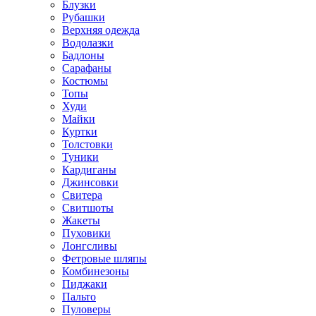
Блузки
Рубашки
Верхняя одежда
Водолазки
Бадлоны
Сарафаны
Костюмы
Топы
Худи
Майки
Куртки
Толстовки
Туники
Кардиганы
Джинсовки
Свитера
Свитшоты
Жакеты
Пуховики
Лонгсливы
Фетровые шляпы
Комбинезоны
Пиджаки
Пальто
Пуловеры