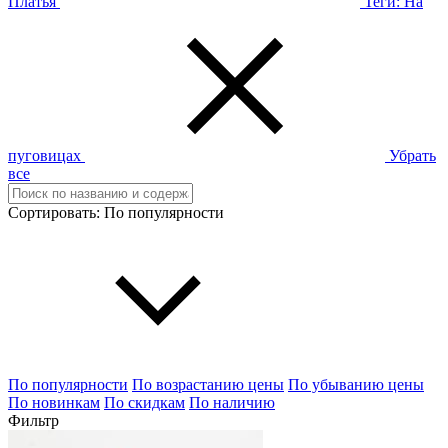
Платья
Теги:
На
пуговицах
Убрать
все
Сортировать:
По популярности
По популярности
По возрастанию цены
По убыванию цены
По новинкам
По скидкам
По наличию
Фильтр