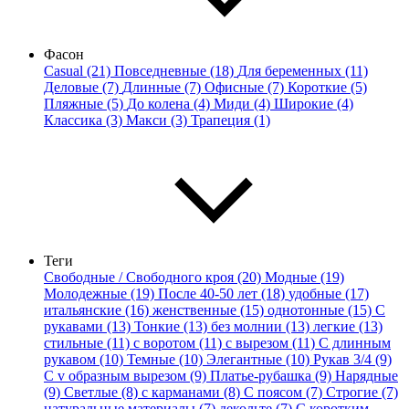
Фасон
Casual (21)
Повседневные (18)
Для беременных (11)
Деловые (7)
Длинные (7)
Офисные (7)
Короткие (5)
Пляжные (5)
До колена (4)
Миди (4)
Широкие (4)
Классика (3)
Макси (3)
Трапеция (1)
Теги
Свободные / Свободного кроя (20)
Модные (19)
Молодежные (19)
После 40-50 лет (18)
удобные (17)
итальянские (16)
женственные (15)
однотонные (15)
С
рукавами (13)
Тонкие (13)
без молнии (13)
легкие (13)
стильные (11)
с воротом (11)
с вырезом (11)
С длинным
рукавом (10)
Темные (10)
Элегантные (10)
Рукав 3/4 (9)
С v образным вырезом (9)
Платье-рубашка (9)
Нарядные
(9)
Светлые (8)
с карманами (8)
С поясом (7)
Строгие (7)
натуральные материалы (7)
декольте (7)
С коротким