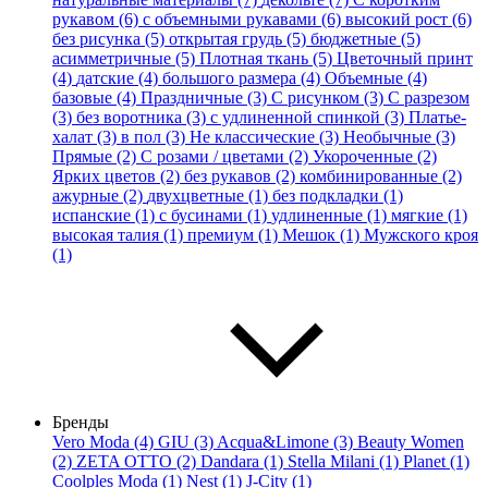
рукавом (6)
с объемными рукавами (6)
высокий рост (6)
без рисунка (5)
открытая грудь (5)
бюджетные (5)
асимметричные (5)
Плотная ткань (5)
Цветочный принт
(4)
датские (4)
большого размера (4)
Объемные (4)
базовые (4)
Праздничные (3)
С рисунком (3)
С разрезом
(3)
без воротника (3)
с удлиненной спинкой (3)
Платье-
халат (3)
в пол (3)
Не классические (3)
Необычные (3)
Прямые (2)
С розами / цветами (2)
Укороченные (2)
Ярких цветов (2)
без рукавов (2)
комбинированные (2)
ажурные (2)
двухцветные (1)
без подкладки (1)
испанские (1)
с бусинами (1)
удлиненные (1)
мягкие (1)
высокая талия (1)
премиум (1)
Мешок (1)
Мужского кроя
(1)
Бренды
Vero Moda (4)
GIU (3)
Acqua&Limone (3)
Beauty Women
(2)
ZETA OTTO (2)
Dandara (1)
Stella Milani (1)
Planet (1)
Coolples Moda (1)
Nest (1)
J-City (1)