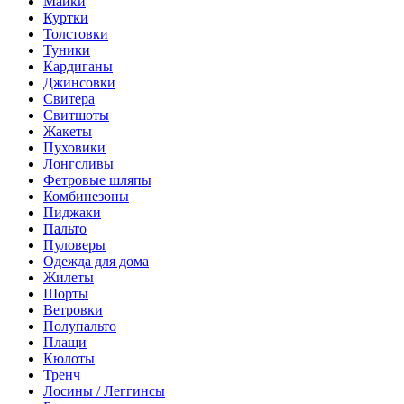
Майки
Куртки
Толстовки
Туники
Кардиганы
Джинсовки
Свитера
Свитшоты
Жакеты
Пуховики
Лонгсливы
Фетровые шляпы
Комбинезоны
Пиджаки
Пальто
Пуловеры
Одежда для дома
Жилеты
Шорты
Ветровки
Полупальто
Плащи
Кюлоты
Тренч
Лосины / Леггинсы