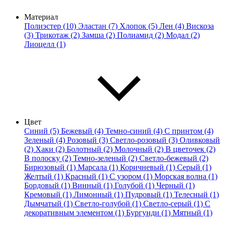
Материал
Полиэстер (10)
Эластан (7)
Хлопок (5)
Лен (4)
Вискоза
(3)
Трикотаж (2)
Замша (2)
Полиамид (2)
Модал (2)
Лиоцелл (1)
Цвет
Синий (5)
Бежевый (4)
Темно-синий (4)
С принтом (4)
Зеленый (4)
Розовый (3)
Светло-розовый (3)
Оливковый
(2)
Хаки (2)
Болотный (2)
Молочный (2)
В цветочек (2)
В полоску (2)
Темно-зеленый (2)
Светло-бежевый (2)
Бирюзовый (1)
Марсала (1)
Коричневый (1)
Серый (1)
Желтый (1)
Красный (1)
С узором (1)
Морская волна (1)
Бордовый (1)
Винный (1)
Голубой (1)
Черный (1)
Кремовый (1)
Лимонный (1)
Пудровый (1)
Телесный (1)
Дымчатый (1)
Светло-голубой (1)
Светло-серый (1)
С
декоративным элементом (1)
Бургунди (1)
Мятный (1)