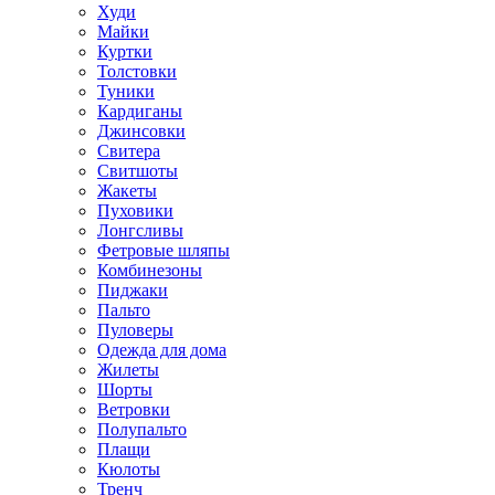
Худи
Майки
Куртки
Толстовки
Туники
Кардиганы
Джинсовки
Свитера
Свитшоты
Жакеты
Пуховики
Лонгсливы
Фетровые шляпы
Комбинезоны
Пиджаки
Пальто
Пуловеры
Одежда для дома
Жилеты
Шорты
Ветровки
Полупальто
Плащи
Кюлоты
Тренч