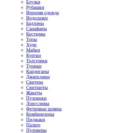
Блузки
Рубашки
Верхняя одежда
Водолазки
Бадлоны
Сарафаны
Костюмы
Топы
Худи
Майки
Куртки
Толстовки
Туники
Кардиганы
Джинсовки
Свитера
Свитшоты
Жакеты
Пуховики
Лонгсливы
Фетровые шляпы
Комбинезоны
Пиджаки
Пальто
Пуловеры