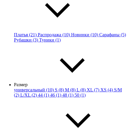
Платья (21)
Распродажа (10)
Новинки (10)
Сарафаны (5)
Рубашки (3)
Туники (1)
Размер
универсальный (10)
S (8)
M (8)
L (8)
XL (7)
XS (4)
S/M
(2)
L/XL (2)
44 (1)
46 (1)
48 (1)
50 (1)