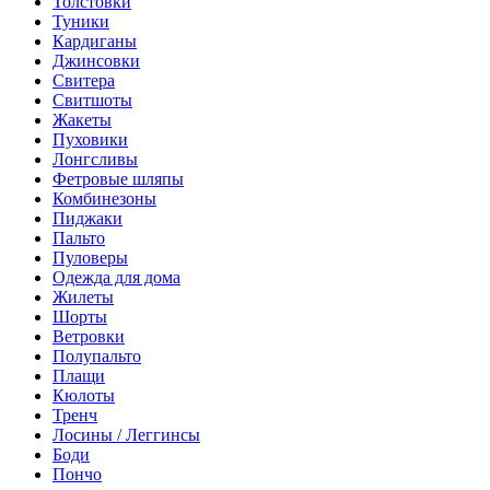
Толстовки
Туники
Кардиганы
Джинсовки
Свитера
Свитшоты
Жакеты
Пуховики
Лонгсливы
Фетровые шляпы
Комбинезоны
Пиджаки
Пальто
Пуловеры
Одежда для дома
Жилеты
Шорты
Ветровки
Полупальто
Плащи
Кюлоты
Тренч
Лосины / Леггинсы
Боди
Пончо