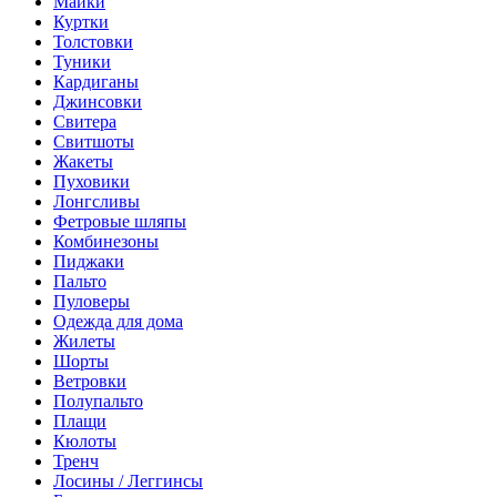
Майки
Куртки
Толстовки
Туники
Кардиганы
Джинсовки
Свитера
Свитшоты
Жакеты
Пуховики
Лонгсливы
Фетровые шляпы
Комбинезоны
Пиджаки
Пальто
Пуловеры
Одежда для дома
Жилеты
Шорты
Ветровки
Полупальто
Плащи
Кюлоты
Тренч
Лосины / Леггинсы