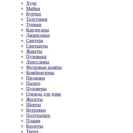
Худи
Майки
Куртки
Толстовки
Туники
Кардиганы
Джинсовки
Свитера
Свитшоты
Жакеты
Пуховики
Лонгсливы
Фетровые шляпы
Комбинезоны
Пиджаки
Пальто
Пуловеры
Одежда для дома
Жилеты
Шорты
Ветровки
Полупальто
Плащи
Кюлоты
Тренч