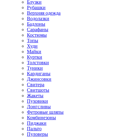
Блузки
Рубашки
Верхняя одежда
Водолазки
Бадлоны
Сарафаны
Костюмы
Топы
Худи
Майки
Куртки
Толстовки
Туники
Кардиганы
Джинсовки
Свитера
Свитшоты
Жакеты
Пуховики
Лонгсливы
Фетровые шляпы
Комбинезоны
Пиджаки
Пальто
Пуловеры