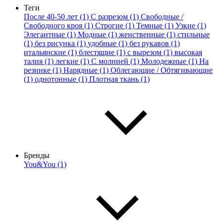
Теги
После 40-50 лет (1)
С разрезом (1)
Свободные /
Свободного кроя (1)
Строгие (1)
Темные (1)
Узкие (1)
Элегантные (1)
Модные (1)
женственные (1)
стильные
(1)
без рисунка (1)
удобные (1)
без рукавов (1)
итальянские (1)
блестящие (1)
с вырезом (1)
высокая
талия (1)
легкие (1)
С молнией (1)
Молодежные (1)
На
резинке (1)
Нарядные (1)
Облегающие / Обтягивающие
(1)
однотонные (1)
Плотная ткань (1)
Бренды
You&You (1)