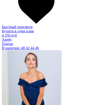
Быстрый просмотр
Купить в один клик
4 350 руб
Anetty
Платье
В наличии:
40
42
44
46