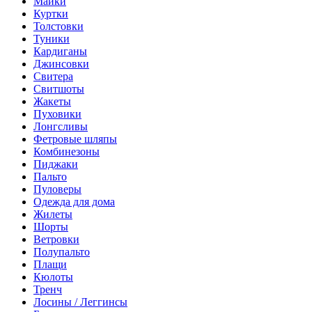
Майки
Куртки
Толстовки
Туники
Кардиганы
Джинсовки
Свитера
Свитшоты
Жакеты
Пуховики
Лонгсливы
Фетровые шляпы
Комбинезоны
Пиджаки
Пальто
Пуловеры
Одежда для дома
Жилеты
Шорты
Ветровки
Полупальто
Плащи
Кюлоты
Тренч
Лосины / Леггинсы