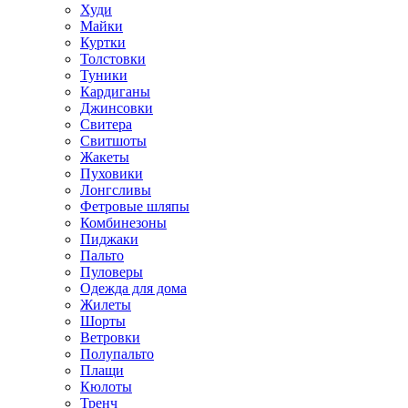
Худи
Майки
Куртки
Толстовки
Туники
Кардиганы
Джинсовки
Свитера
Свитшоты
Жакеты
Пуховики
Лонгсливы
Фетровые шляпы
Комбинезоны
Пиджаки
Пальто
Пуловеры
Одежда для дома
Жилеты
Шорты
Ветровки
Полупальто
Плащи
Кюлоты
Тренч