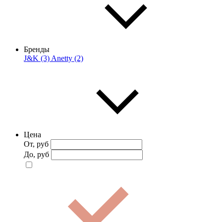
Бренды
J&K (3)
Anetty (2)
Цена
От, руб
До, руб