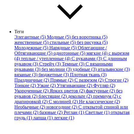
Теги
Элегантные (5)
Модные (5)
без воротника (5)
женственные (5)
стильные (5)
без рисунка (5)
Молодежные (5)
Нарядные (5)
Облегающие /
Обтягивающие (5)
однотонные (5)
мягкие (4)
с вырезом
(4)
теплые / утепленные (4)
С рукавами (3)
С длинным
рукавом (3)
Стрейч (3)
Темные (3)
С вязанными
рукавами (3)
без молнии (3)
удобные (3)
итальянские (3)
вязаные (3)
бюджетные (3)
Плотная ткань (3)
Праздничные (2)
Прямые (2)
С разрезом (2)
Строгие (2)
Тонкие (2)
Узкие (2)
Утягивающие (2)
Футляр (2)
Укороченные (2)
Ярких цветов (2)
фактурные (2)
без
рукавов (2)
блестящие (2)
декольте (2)
премиум (2)
с
драпировкой (2)
С молнией (2)
Не классические (2)
Необычные (2)
новогодние (2)
С открытой спиной или
плечами (2)
базовые (2)
Реглан (1)
Светлые (1)
открытая
грудь (1)
лапша (1)
легкие (1)