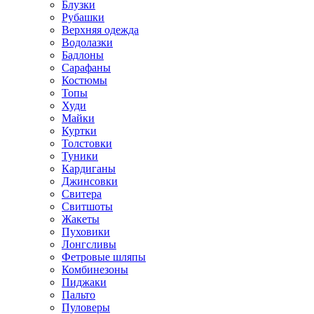
Блузки
Рубашки
Верхняя одежда
Водолазки
Бадлоны
Сарафаны
Костюмы
Топы
Худи
Майки
Куртки
Толстовки
Туники
Кардиганы
Джинсовки
Свитера
Свитшоты
Жакеты
Пуховики
Лонгсливы
Фетровые шляпы
Комбинезоны
Пиджаки
Пальто
Пуловеры