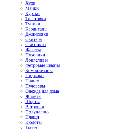
Худи
Майки
Куртки
Толстовки
Туники
Кардиганы
Джинсовки
Свитера
Свитшоты
Жакеты
Пуховики
Лонгсливы
Фетровые шляпы
Комбинезоны
Пиджаки
Пальто
Пуловеры
Одежда для дома
Жилеты
Шорты
Ветровки
Полупальто
Плащи
Кюлоты
Тренч