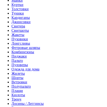
Майки
Куртки
Толстовки
Туники
Кардиганы
Джинсовки
Свитера
Свитшоты
Жакеты
Пуховики
Лонгсливы
Фетровые шляпы
Комбинезоны
Пиджаки
Пальто
Пуловеры
Одежда для дома
Жилеты
Шорты
Ветровки
Полупальто
Плащи
Кюлоты
Тренч
Лосины / Леггинсы