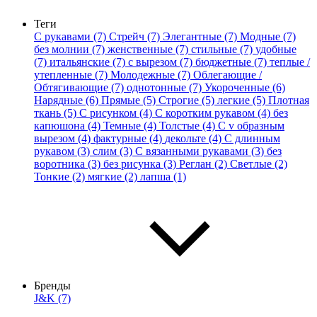
Теги
С рукавами (7)
Стрейч (7)
Элегантные (7)
Модные (7)
без молнии (7)
женственные (7)
стильные (7)
удобные
(7)
итальянские (7)
с вырезом (7)
бюджетные (7)
теплые /
утепленные (7)
Молодежные (7)
Облегающие /
Обтягивающие (7)
однотонные (7)
Укороченные (6)
Нарядные (6)
Прямые (5)
Строгие (5)
легкие (5)
Плотная
ткань (5)
С рисунком (4)
С коротким рукавом (4)
без
капюшона (4)
Темные (4)
Толстые (4)
С v образным
вырезом (4)
фактурные (4)
декольте (4)
С длинным
рукавом (3)
слим (3)
С вязанными рукавами (3)
без
воротника (3)
без рисунка (3)
Реглан (2)
Светлые (2)
Тонкие (2)
мягкие (2)
лапша (1)
Бренды
J&K (7)