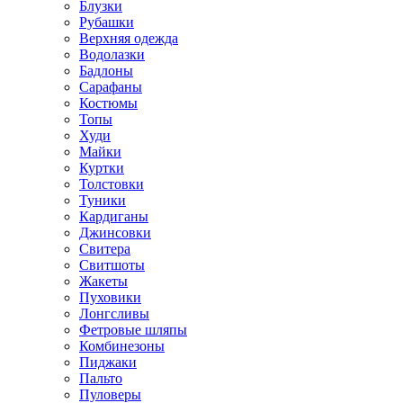
Блузки
Рубашки
Верхняя одежда
Водолазки
Бадлоны
Сарафаны
Костюмы
Топы
Худи
Майки
Куртки
Толстовки
Туники
Кардиганы
Джинсовки
Свитера
Свитшоты
Жакеты
Пуховики
Лонгсливы
Фетровые шляпы
Комбинезоны
Пиджаки
Пальто
Пуловеры