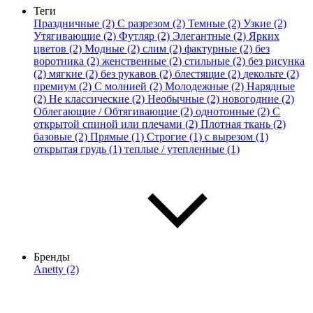
Теги
Праздничные (2)
С разрезом (2)
Темные (2)
Узкие (2)
Утягивающие (2)
Футляр (2)
Элегантные (2)
Ярких
цветов (2)
Модные (2)
слим (2)
фактурные (2)
без
воротника (2)
женственные (2)
стильные (2)
без рисунка
(2)
мягкие (2)
без рукавов (2)
блестящие (2)
декольте (2)
премиум (2)
С молнией (2)
Молодежные (2)
Нарядные
(2)
Не классические (2)
Необычные (2)
новогодние (2)
Облегающие / Обтягивающие (2)
однотонные (2)
С
открытой спиной или плечами (2)
Плотная ткань (2)
базовые (2)
Прямые (1)
Строгие (1)
с вырезом (1)
открытая грудь (1)
теплые / утепленные (1)
Бренды
Anetty (2)