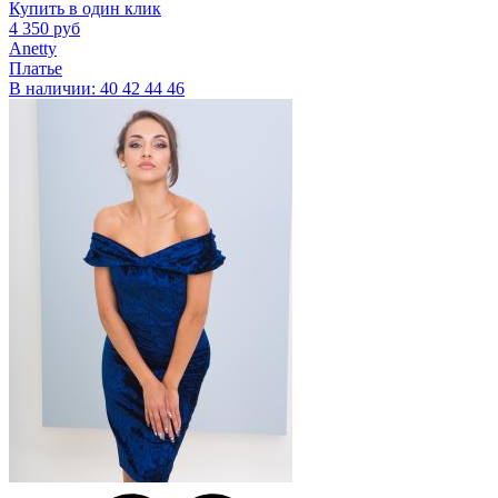
Купить в один клик
4 350 руб
Anetty
Платье
В наличии:
40
42
44
46