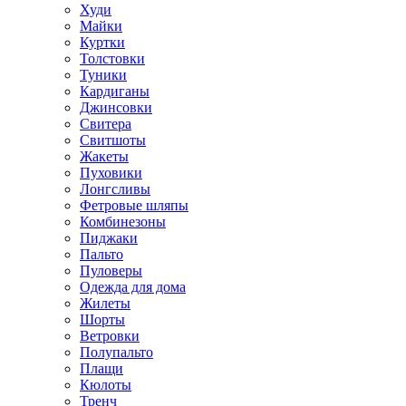
Худи
Майки
Куртки
Толстовки
Туники
Кардиганы
Джинсовки
Свитера
Свитшоты
Жакеты
Пуховики
Лонгсливы
Фетровые шляпы
Комбинезоны
Пиджаки
Пальто
Пуловеры
Одежда для дома
Жилеты
Шорты
Ветровки
Полупальто
Плащи
Кюлоты
Тренч