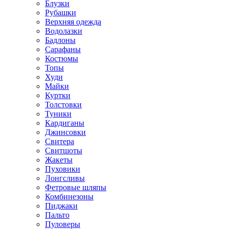
Блузки
Рубашки
Верхняя одежда
Водолазки
Бадлоны
Сарафаны
Костюмы
Топы
Худи
Майки
Куртки
Толстовки
Туники
Кардиганы
Джинсовки
Свитера
Свитшоты
Жакеты
Пуховики
Лонгсливы
Фетровые шляпы
Комбинезоны
Пиджаки
Пальто
Пуловеры