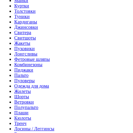
Майки
Куртки
Толстовки
Туники
Кардиганы
Джинсовки
Свитера
Свитшоты
Жакеты
Пуховики
Лонгсливы
Фетровые шляпы
Комбинезоны
Пиджаки
Пальто
Пуловеры
Одежда для дома
Жилеты
Шорты
Ветровки
Полупальто
Плащи
Кюлоты
Тренч
Лосины / Леггинсы