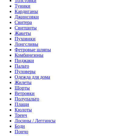
Толстовки
Туники
Кардиганы
Джинсовки
Свитера
Свитшоты
Жакеты
Пуховики
Лонгсливы
Фетровые шляпы
Комбинезоны
Пиджаки
Пальто
Пуловеры
Одежда для дома
Жилеты
Шорты
Ветровки
Полупальто
Плащи
Кюлоты
Тренч
Лосины / Леггинсы
Боди
Пончо