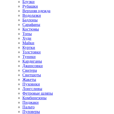
Блузки
Рубашки
Верхняя одежда
Водолазки
Бадлоны
Сарафаны
Костюмы
Топы
Худи
Майки
Куртки
Толстовки
Туники
Кардиганы
Джинсовки
Свитера
Свитшоты
Жакеты
Пуховики
Лонгсливы
Фетровые шляпы
Комбинезоны
Пиджаки
Пальто
Пуловеры