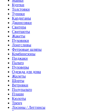
Майки
Куртки
Толстовки
Туники
Кардиганы
Джинсовки
Свитера
Свитшоты
Жакеты
Пуховики
Лонгсливы
Фетровые шляпы
Комбинезоны
Пиджаки
Пальто
Пуловеры
Одежда для дома
Жилеты
Шорты
Ветровки
Полупальто
Плащи
Кюлоты
Тренч
Лосины / Леггинсы