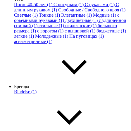
После 40-50 лет (1)
С рисунком (1)
С рукавами (1)
С
длинным рукавом (1)
Свободные / Свободного кроя (1)
Светлые (1)
Тонкие (1)
Элегантные (1)
Модные (1)
с
объемными рукавами (1)
двухцветные (1)
с удлиненной
спинкой (1)
стильные (1)
итальянские (1)
большого
размера (1)
с воротом (1)
с вышивкой (1)
бюджетные (1)
легкие (1)
Молодежные (1)
На пуговицах (1)
асимметричные (1)
Бренды
Bludeise (1)