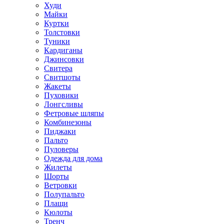
Худи
Майки
Куртки
Толстовки
Туники
Кардиганы
Джинсовки
Свитера
Свитшоты
Жакеты
Пуховики
Лонгсливы
Фетровые шляпы
Комбинезоны
Пиджаки
Пальто
Пуловеры
Одежда для дома
Жилеты
Шорты
Ветровки
Полупальто
Плащи
Кюлоты
Тренч