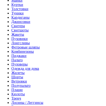
Майки
Куртки
Толстовки
Туники
Кардиганы
Джинсовки
Свитера
Свитшоты
Жакеты
Пуховики
Лонгсливы
Фетровые шляпы
Комбинезоны
Пиджаки
Пальто
Пуловеры
Одежда для дома
Жилеты
Шорты
Ветровки
Полупальто
Плащи
Кюлоты
Тренч
Лосины / Леггинсы