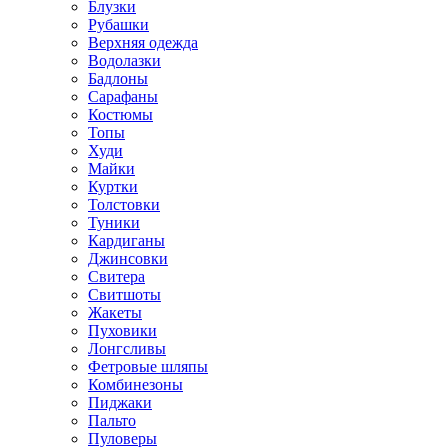
Блузки
Рубашки
Верхняя одежда
Водолазки
Бадлоны
Сарафаны
Костюмы
Топы
Худи
Майки
Куртки
Толстовки
Туники
Кардиганы
Джинсовки
Свитера
Свитшоты
Жакеты
Пуховики
Лонгсливы
Фетровые шляпы
Комбинезоны
Пиджаки
Пальто
Пуловеры