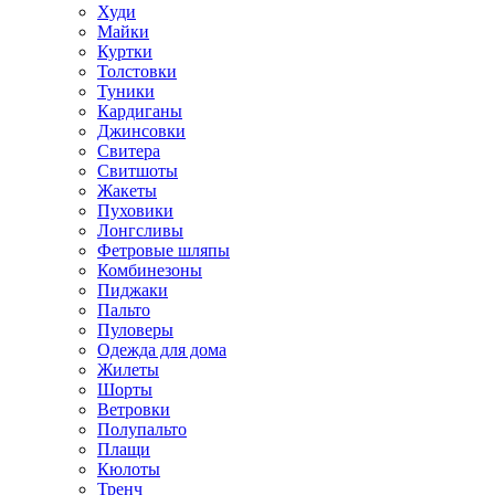
Худи
Майки
Куртки
Толстовки
Туники
Кардиганы
Джинсовки
Свитера
Свитшоты
Жакеты
Пуховики
Лонгсливы
Фетровые шляпы
Комбинезоны
Пиджаки
Пальто
Пуловеры
Одежда для дома
Жилеты
Шорты
Ветровки
Полупальто
Плащи
Кюлоты
Тренч