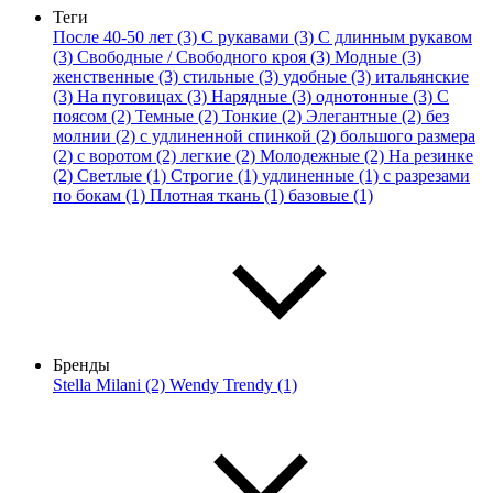
Теги
После 40-50 лет (3)
С рукавами (3)
С длинным рукавом
(3)
Свободные / Свободного кроя (3)
Модные (3)
женственные (3)
стильные (3)
удобные (3)
итальянские
(3)
На пуговицах (3)
Нарядные (3)
однотонные (3)
С
поясом (2)
Темные (2)
Тонкие (2)
Элегантные (2)
без
молнии (2)
с удлиненной спинкой (2)
большого размера
(2)
с воротом (2)
легкие (2)
Молодежные (2)
На резинке
(2)
Светлые (1)
Строгие (1)
удлиненные (1)
с разрезами
по бокам (1)
Плотная ткань (1)
базовые (1)
Бренды
Stella Milani (2)
Wendy Trendy (1)