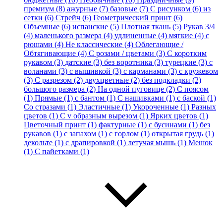
премиум (8)
ажурные (7)
базовые (7)
С рисунком (6)
из
сетки (6)
Стрейч (6)
Геометрический принт (6)
Объемные (6)
испанские (5)
Плотная ткань (5)
Рукав 3/4
(4)
маленького размера (4)
удлиненные (4)
мягкие (4)
с
рюшами (4)
Не классические (4)
Облегающие /
Обтягивающие (4)
С розами / цветами (3)
С коротким
рукавом (3)
датские (3)
без воротника (3)
турецкие (3)
с
воланами (3)
с вышивкой (3)
с карманами (3)
с кружевом
(3)
С разрезом (2)
двухцветные (2)
без подкладки (2)
большого размера (2)
На одной пуговице (2)
С поясом
(1)
Прямые (1)
с бантом (1)
С нашивками (1)
с баской (1)
Со стразами (1)
Эластичные (1)
Укороченные (1)
Разных
цветов (1)
С v образным вырезом (1)
Ярких цветов (1)
Цветочный принт (1)
фактурные (1)
с бусинами (1)
без
рукавов (1)
с запахом (1)
с горлом (1)
открытая грудь (1)
декольте (1)
с драпировкой (1)
летучая мышь (1)
Мешок
(1)
С пайетками (1)