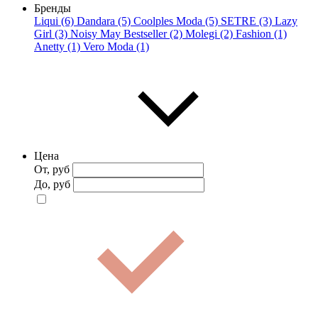
Бренды
Liqui (6)
Dandara (5)
Coolples Moda (5)
SETRE (3)
Lazy
Girl (3)
Noisy May Bestseller (2)
Molegi (2)
Fashion (1)
Anetty (1)
Vero Moda (1)
Цена
От, руб
До, руб