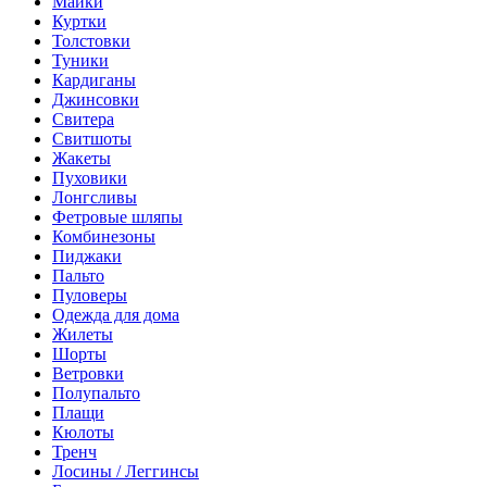
Майки
Куртки
Толстовки
Туники
Кардиганы
Джинсовки
Свитера
Свитшоты
Жакеты
Пуховики
Лонгсливы
Фетровые шляпы
Комбинезоны
Пиджаки
Пальто
Пуловеры
Одежда для дома
Жилеты
Шорты
Ветровки
Полупальто
Плащи
Кюлоты
Тренч
Лосины / Леггинсы