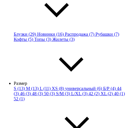
Блузки (29)
Новинки (16)
Распродажа (7)
Рубашки (7)
Кофты (5)
Топы (3)
Жилеты (3)
Размер
S (13)
M (13)
L (11)
XS (8)
универсальный (6)
Б/Р (4)
44
(3)
46 (3)
48 (3)
50 (3)
S/M (3)
L/XL (3)
42 (2)
XL (2)
40 (1)
52 (1)