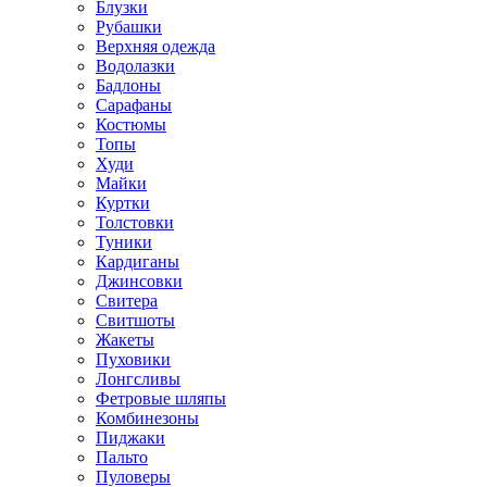
Блузки
Рубашки
Верхняя одежда
Водолазки
Бадлоны
Сарафаны
Костюмы
Топы
Худи
Майки
Куртки
Толстовки
Туники
Кардиганы
Джинсовки
Свитера
Свитшоты
Жакеты
Пуховики
Лонгсливы
Фетровые шляпы
Комбинезоны
Пиджаки
Пальто
Пуловеры