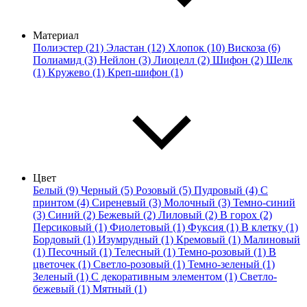
Материал
Полиэстер (21)
Эластан (12)
Хлопок (10)
Вискоза (6)
Полиамид (3)
Нейлон (3)
Лиоцелл (2)
Шифон (2)
Шелк
(1)
Кружево (1)
Креп-шифон (1)
Цвет
Белый (9)
Черный (5)
Розовый (5)
Пудровый (4)
С
принтом (4)
Сиреневый (3)
Молочный (3)
Темно-синий
(3)
Синий (2)
Бежевый (2)
Лиловый (2)
В горох (2)
Персиковый (1)
Фиолетовый (1)
Фуксия (1)
В клетку (1)
Бордовый (1)
Изумрудный (1)
Кремовый (1)
Малиновый
(1)
Песочный (1)
Телесный (1)
Темно-розовый (1)
В
цветочек (1)
Светло-розовый (1)
Темно-зеленый (1)
Зеленый (1)
С декоративным элементом (1)
Светло-
бежевый (1)
Мятный (1)