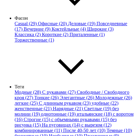
Фасон
Casual (29)
Офисные (20)
Деловые (19)
Повседневные
(17)
Вечерние (9)
Коктейльные (4)
Широкие (3)
Классика (2)
Короткие (2)
Приталенные (1)
Торжественные (1)
Теги
Модные (28)
С рукавами (27)
Свободные / Свободного
кроя (27)
Тонкие (26)
Элегантные (26)
Молодежные (26)
легкие (25)
С длинным рукавом (23)
удобные (22)
женственные (21)
Нарядные (21)
Светлые (19)
без
молнии (19)
однотонные (19)
итальянские (18)
с воротом
(16)
Строгие (15)
с объемными рукавами (15)
без
рисунка (15)
На пуговицах (14)
с вырезом (12)
комбинированные (11)
После 40-50 лет (10)
Темные (10)
бюджетные (10)
Необычные (10)
Праздничные (9)