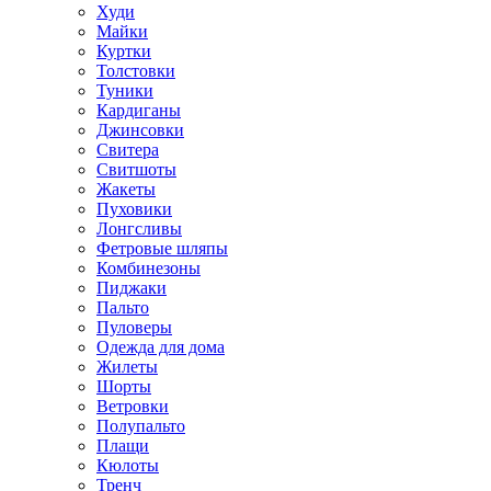
Худи
Майки
Куртки
Толстовки
Туники
Кардиганы
Джинсовки
Свитера
Свитшоты
Жакеты
Пуховики
Лонгсливы
Фетровые шляпы
Комбинезоны
Пиджаки
Пальто
Пуловеры
Одежда для дома
Жилеты
Шорты
Ветровки
Полупальто
Плащи
Кюлоты
Тренч