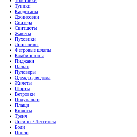
Толстовки
Туники
Кардиганы
Джинсовки
Свитера
Свитшоты
Жакеты
Пуховики
Лонгсливы
Фетровые шляпы
Комбинезоны
Пиджаки
Пальто
Пуловеры
Одежда для дома
Жилеты
Шорты
Ветровки
Полупальто
Плащи
Кюлоты
Тренч
Лосины / Леггинсы
Боди
Пончо