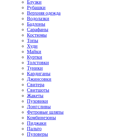
Блузки
Рубашки
Верхняя одежда
Водолазки
Бадлоны
Сарафаны
Костюмы
Топы
Худи
Майки
Куртки
Толстовки
Туники
Кардиганы
Джинсовки
Свитера
Свитшоты
Жакеты
Пуховики
Лонгсливы
Фетровые шляпы
Комбинезоны
Пиджаки
Пальто
Пуловеры