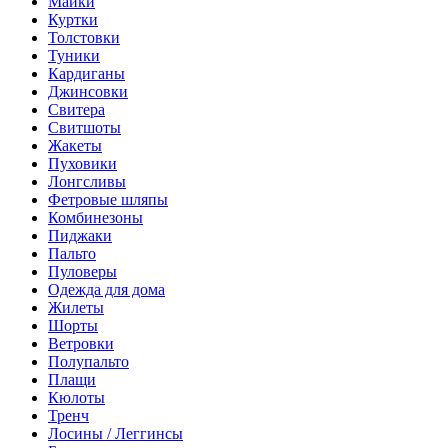
Майки
Куртки
Толстовки
Туники
Кардиганы
Джинсовки
Свитера
Свитшоты
Жакеты
Пуховики
Лонгсливы
Фетровые шляпы
Комбинезоны
Пиджаки
Пальто
Пуловеры
Одежда для дома
Жилеты
Шорты
Ветровки
Полупальто
Плащи
Кюлоты
Тренч
Лосины / Леггинсы