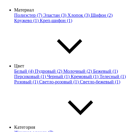
Материал
Полиэстер (7)
Эластан (3)
Хлопок (3)
Шифон (2)
Кружево (1)
Креп-шифон (1)
Цвет
Белый (4)
Пудровый (2)
Молочный (2)
Бежевый (1)
Персиковый (1)
Черный (1)
Кремовый (1)
Телесный (1)
Розовый (1)
Светло-розовый (1)
Светло-бежевый (1)
Категория