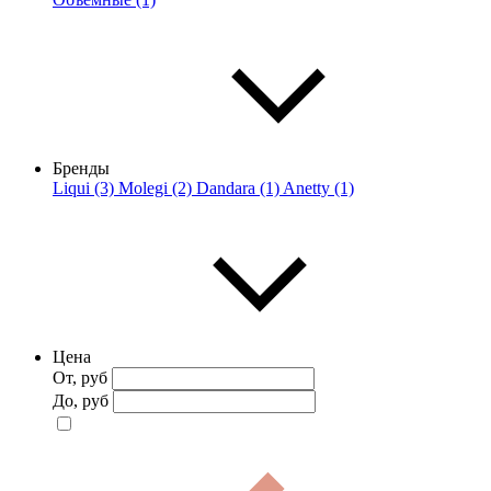
Бренды
Liqui (3)
Molegi (2)
Dandara (1)
Anetty (1)
Цена
От, руб
До, руб