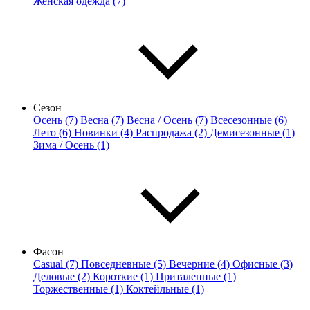
Женская одежда (7)
Сезон
Осень (7)
Весна (7)
Весна / Осень (7)
Всесезонные (6)
Лето (6)
Новинки (4)
Распродажа (2)
Демисезонные (1)
Зима / Осень (1)
Фасон
Casual (7)
Повседневные (5)
Вечерние (4)
Офисные (3)
Деловые (2)
Короткие (1)
Приталенные (1)
Торжественные (1)
Коктейльные (1)