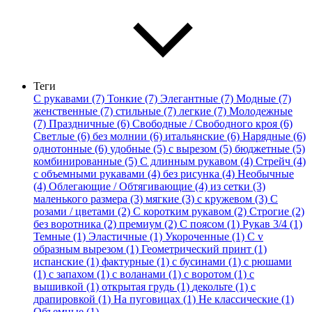
Теги
С рукавами (7)
Тонкие (7)
Элегантные (7)
Модные (7)
женственные (7)
стильные (7)
легкие (7)
Молодежные
(7)
Праздничные (6)
Свободные / Свободного кроя (6)
Светлые (6)
без молнии (6)
итальянские (6)
Нарядные (6)
однотонные (6)
удобные (5)
с вырезом (5)
бюджетные (5)
комбинированные (5)
С длинным рукавом (4)
Стрейч (4)
с объемными рукавами (4)
без рисунка (4)
Необычные
(4)
Облегающие / Обтягивающие (4)
из сетки (3)
маленького размера (3)
мягкие (3)
с кружевом (3)
С
розами / цветами (2)
С коротким рукавом (2)
Строгие (2)
без воротника (2)
премиум (2)
С поясом (1)
Рукав 3/4 (1)
Темные (1)
Эластичные (1)
Укороченные (1)
С v
образным вырезом (1)
Геометрический принт (1)
испанские (1)
фактурные (1)
с бусинами (1)
с рюшами
(1)
с запахом (1)
с воланами (1)
с воротом (1)
с
вышивкой (1)
открытая грудь (1)
декольте (1)
с
драпировкой (1)
На пуговицах (1)
Не классические (1)
Объемные (1)