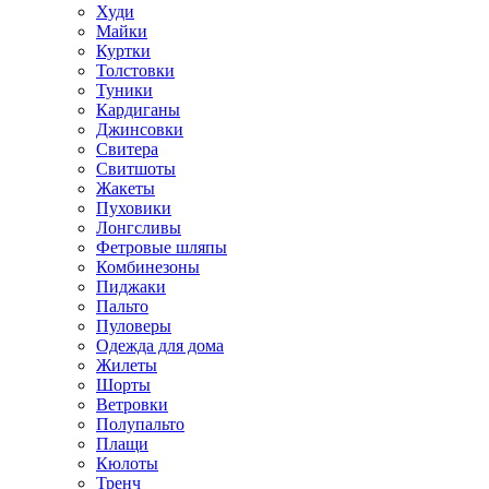
Худи
Майки
Куртки
Толстовки
Туники
Кардиганы
Джинсовки
Свитера
Свитшоты
Жакеты
Пуховики
Лонгсливы
Фетровые шляпы
Комбинезоны
Пиджаки
Пальто
Пуловеры
Одежда для дома
Жилеты
Шорты
Ветровки
Полупальто
Плащи
Кюлоты
Тренч