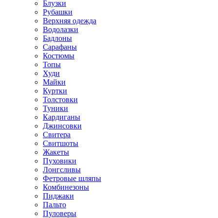
Блузки
Рубашки
Верхняя одежда
Водолазки
Бадлоны
Сарафаны
Костюмы
Топы
Худи
Майки
Куртки
Толстовки
Туники
Кардиганы
Джинсовки
Свитера
Свитшоты
Жакеты
Пуховики
Лонгсливы
Фетровые шляпы
Комбинезоны
Пиджаки
Пальто
Пуловеры