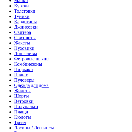
Майки
Куртки
Толстовки
Туники
Кардиганы
Джинсовки
Свитера
Свитшоты
Жакеты
Пуховики
Лонгсливы
Фетровые шляпы
Комбинезоны
Пиджаки
Пальто
Пуловеры
Одежда для дома
Жилеты
Шорты
Ветровки
Полупальто
Плащи
Кюлоты
Тренч
Лосины / Леггинсы