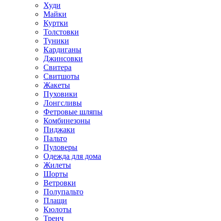
Худи
Майки
Куртки
Толстовки
Туники
Кардиганы
Джинсовки
Свитера
Свитшоты
Жакеты
Пуховики
Лонгсливы
Фетровые шляпы
Комбинезоны
Пиджаки
Пальто
Пуловеры
Одежда для дома
Жилеты
Шорты
Ветровки
Полупальто
Плащи
Кюлоты
Тренч