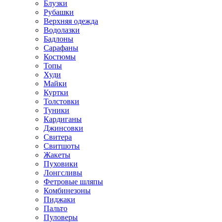
Блузки
Рубашки
Верхняя одежда
Водолазки
Бадлоны
Сарафаны
Костюмы
Топы
Худи
Майки
Куртки
Толстовки
Туники
Кардиганы
Джинсовки
Свитера
Свитшоты
Жакеты
Пуховики
Лонгсливы
Фетровые шляпы
Комбинезоны
Пиджаки
Пальто
Пуловеры