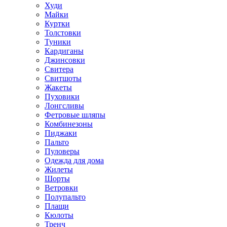
Худи
Майки
Куртки
Толстовки
Туники
Кардиганы
Джинсовки
Свитера
Свитшоты
Жакеты
Пуховики
Лонгсливы
Фетровые шляпы
Комбинезоны
Пиджаки
Пальто
Пуловеры
Одежда для дома
Жилеты
Шорты
Ветровки
Полупальто
Плащи
Кюлоты
Тренч