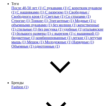
Теги
После 40-50 лет (1)
С рукавами (1)
С коротким рукавом
(1)
С нашивками (1)
С разрезом (1)
Свободные /
Свободного кроя (1)
Светлые (1)
Со стразами (1)
Строгие (1)
Тонкие (1)
Элегантные (1)
Модные (1)
с
объемными рукавами (1)
без молнии (1)
женственные
(1)
стильные (1)
без рисунка (1)
удобные (1)
итальянские
(1)
большого размера (1)
с вырезом (1)
с вышивкой (1)
бюджетные (1)
комбинированные (1)
легкие (1)
летучая
мышь (1)
Мешок (1)
Молодежные (1)
Нарядные (1)
Объемные (1)
однотонные (1)
Бренды
Fashion (1)