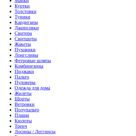
Майки
Куртки
Толстовки
Туники
Кардиганы
Джинсовки
Свитера
Свитшоты
Жакеты
Пуховики
Лонгсливы
Фетровые шляпы
Комбинезоны
Пиджаки
Пальто
Пуловеры
Одежда для дома
Жилеты
Шорты
Ветровки
Полупальто
Плащи
Кюлоты
Тренч
Лосины / Леггинсы