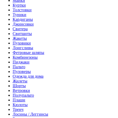
Майки
Куртки
Толстовки
Туники
Кардиганы
Джинсовки
Свитера
Свитшоты
Жакеты
Пуховики
Лонгсливы
Фетровые шляпы
Комбинезоны
Пиджаки
Пальто
Пуловеры
Одежда для дома
Жилеты
Шорты
Ветровки
Полупальто
Плащи
Кюлоты
Тренч
Лосины / Леггинсы