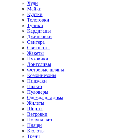
Худи
Майки
Куртки
Толстовки
Туники
Кардиганы
Джинсовки
Свитера
Свитшоты
Жакеты
Пуховики
Лонгсливы
Фетровые шляпы
Комбинезоны
Пиджаки
Пальто
Пуловеры
Одежда для дома
Жилеты
Шорты
Ветровки
Полупальто
Плащи
Кюлоты
Тренч