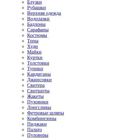
Блузки
Рубашки
Верхняя одежда
Водолазки
Бадлоны
Сарафаны
Костюмы
Топы
Худи
Майки
Куртки
Толстовки
Туники
Кардиганы
Джинсовки
Свитера
Свитшоты
Жакеты
Пуховики
Лонгсливы
Фетровые шляпы
Комбинезоны
Пиджаки
Пальто
Пуловеры