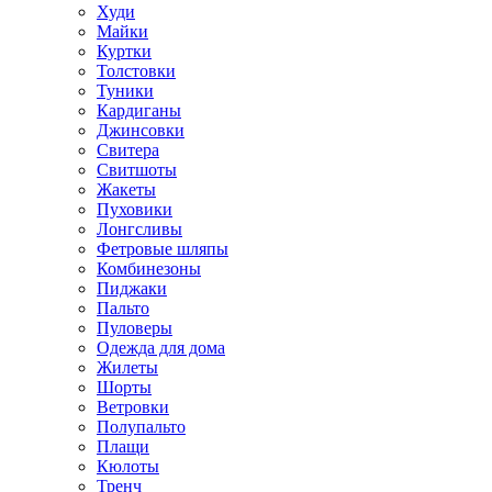
Худи
Майки
Куртки
Толстовки
Туники
Кардиганы
Джинсовки
Свитера
Свитшоты
Жакеты
Пуховики
Лонгсливы
Фетровые шляпы
Комбинезоны
Пиджаки
Пальто
Пуловеры
Одежда для дома
Жилеты
Шорты
Ветровки
Полупальто
Плащи
Кюлоты
Тренч