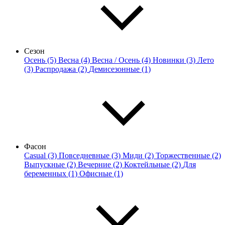
Сезон
Осень (5)
Весна (4)
Весна / Осень (4)
Новинки (3)
Лето
(3)
Распродажа (2)
Демисезонные (1)
Фасон
Casual (3)
Повседневные (3)
Миди (2)
Торжественные (2)
Выпускные (2)
Вечерние (2)
Коктейльные (2)
Для
беременных (1)
Офисные (1)