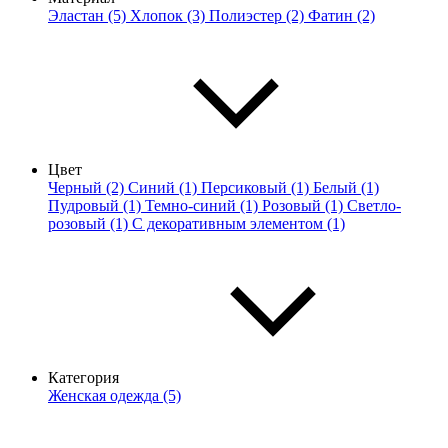
Эластан (5)
Хлопок (3)
Полиэстер (2)
Фатин (2)
Цвет
Черный (2)
Синий (1)
Персиковый (1)
Белый (1)
Пудровый (1)
Темно-синий (1)
Розовый (1)
Светло-
розовый (1)
С декоративным элементом (1)
Категория
Женская одежда (5)