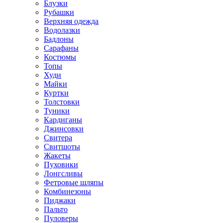
Блузки
Рубашки
Верхняя одежда
Водолазки
Бадлоны
Сарафаны
Костюмы
Топы
Худи
Майки
Куртки
Толстовки
Туники
Кардиганы
Джинсовки
Свитера
Свитшоты
Жакеты
Пуховики
Лонгсливы
Фетровые шляпы
Комбинезоны
Пиджаки
Пальто
Пуловеры