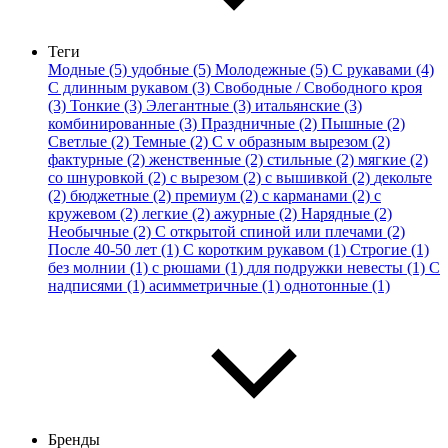
Теги
Модные (5)
удобные (5)
Молодежные (5)
С рукавами (4)
С длинным рукавом (3)
Свободные / Свободного кроя
(3)
Тонкие (3)
Элегантные (3)
итальянские (3)
комбинированные (3)
Праздничные (2)
Пышные (2)
Светлые (2)
Темные (2)
С v образным вырезом (2)
фактурные (2)
женственные (2)
стильные (2)
мягкие (2)
со шнуровкой (2)
с вырезом (2)
с вышивкой (2)
декольте
(2)
бюджетные (2)
премиум (2)
с карманами (2)
с
кружевом (2)
легкие (2)
ажурные (2)
Нарядные (2)
Необычные (2)
С открытой спиной или плечами (2)
После 40-50 лет (1)
С коротким рукавом (1)
Строгие (1)
без молнии (1)
с рюшами (1)
для подружки невесты (1)
С
надписями (1)
асимметричные (1)
однотонные (1)
Бренды