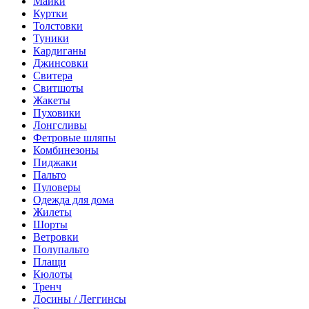
Майки
Куртки
Толстовки
Туники
Кардиганы
Джинсовки
Свитера
Свитшоты
Жакеты
Пуховики
Лонгсливы
Фетровые шляпы
Комбинезоны
Пиджаки
Пальто
Пуловеры
Одежда для дома
Жилеты
Шорты
Ветровки
Полупальто
Плащи
Кюлоты
Тренч
Лосины / Леггинсы