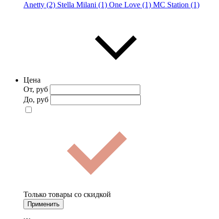
Anetty (2)
Stella Milani (1)
One Love (1)
MC Station (1)
Цена
От, руб
До, руб
Только товары со скидкой
Применить