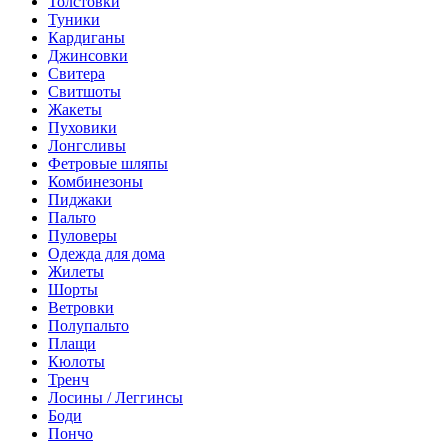
Толстовки
Туники
Кардиганы
Джинсовки
Свитера
Свитшоты
Жакеты
Пуховики
Лонгсливы
Фетровые шляпы
Комбинезоны
Пиджаки
Пальто
Пуловеры
Одежда для дома
Жилеты
Шорты
Ветровки
Полупальто
Плащи
Кюлоты
Тренч
Лосины / Леггинсы
Боди
Пончо