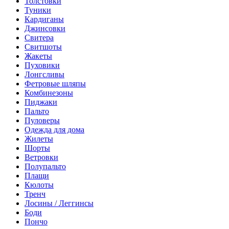
Толстовки
Туники
Кардиганы
Джинсовки
Свитера
Свитшоты
Жакеты
Пуховики
Лонгсливы
Фетровые шляпы
Комбинезоны
Пиджаки
Пальто
Пуловеры
Одежда для дома
Жилеты
Шорты
Ветровки
Полупальто
Плащи
Кюлоты
Тренч
Лосины / Леггинсы
Боди
Пончо