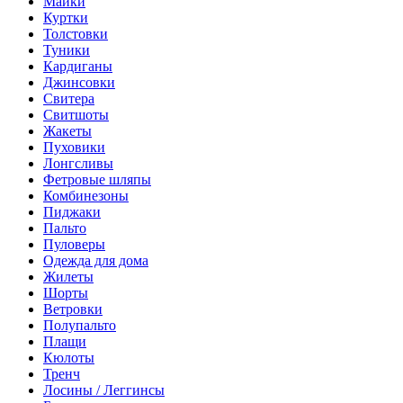
Майки
Куртки
Толстовки
Туники
Кардиганы
Джинсовки
Свитера
Свитшоты
Жакеты
Пуховики
Лонгсливы
Фетровые шляпы
Комбинезоны
Пиджаки
Пальто
Пуловеры
Одежда для дома
Жилеты
Шорты
Ветровки
Полупальто
Плащи
Кюлоты
Тренч
Лосины / Леггинсы