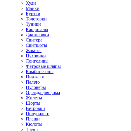
Худи
Майки
Куртки
Толстовки
Туники
Кардиганы
Джинсовки
Свитера
Свитшоты
Жакеты
Пуховики
Лонгсливы
Фетровые шляпы
Комбинезоны
Пиджаки
Пальто
Пуловеры
Одежда для дома
Жилеты
Шорты
Ветровки
Полупальто
Плащи
Кюлоты
Тренч