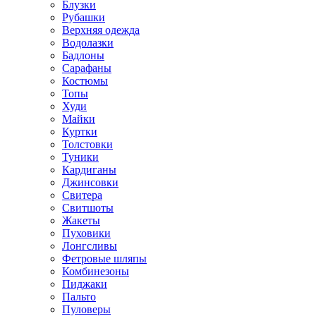
Блузки
Рубашки
Верхняя одежда
Водолазки
Бадлоны
Сарафаны
Костюмы
Топы
Худи
Майки
Куртки
Толстовки
Туники
Кардиганы
Джинсовки
Свитера
Свитшоты
Жакеты
Пуховики
Лонгсливы
Фетровые шляпы
Комбинезоны
Пиджаки
Пальто
Пуловеры