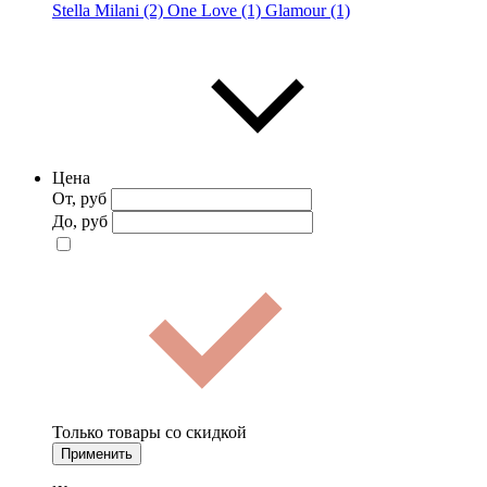
Stella Milani (2)
One Love (1)
Glamour (1)
Цена
От, руб
До, руб
Только товары со скидкой
Применить