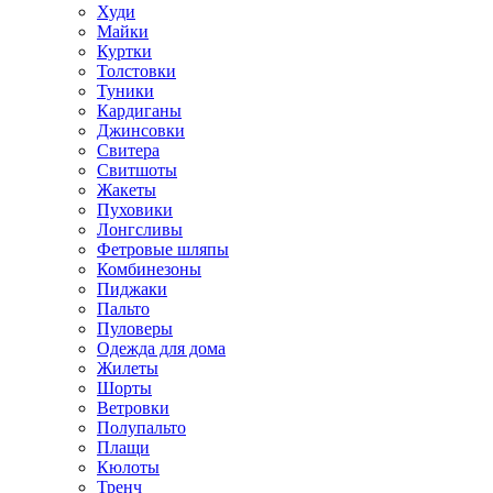
Худи
Майки
Куртки
Толстовки
Туники
Кардиганы
Джинсовки
Свитера
Свитшоты
Жакеты
Пуховики
Лонгсливы
Фетровые шляпы
Комбинезоны
Пиджаки
Пальто
Пуловеры
Одежда для дома
Жилеты
Шорты
Ветровки
Полупальто
Плащи
Кюлоты
Тренч