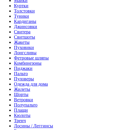
Майки
Куртки
Толстовки
Туники
Кардиганы
Джинсовки
Свитера
Свитшоты
Жакеты
Пуховики
Лонгсливы
Фетровые шляпы
Комбинезоны
Пиджаки
Пальто
Пуловеры
Одежда для дома
Жилеты
Шорты
Ветровки
Полупальто
Плащи
Кюлоты
Тренч
Лосины / Леггинсы