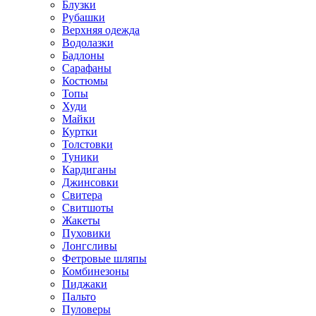
Блузки
Рубашки
Верхняя одежда
Водолазки
Бадлоны
Сарафаны
Костюмы
Топы
Худи
Майки
Куртки
Толстовки
Туники
Кардиганы
Джинсовки
Свитера
Свитшоты
Жакеты
Пуховики
Лонгсливы
Фетровые шляпы
Комбинезоны
Пиджаки
Пальто
Пуловеры