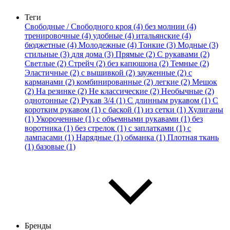
Теги
Свободные / Свободного кроя (4)
без молнии (4)
тренировочные (4)
удобные (4)
итальянские (4)
бюджетные (4)
Молодежные (4)
Тонкие (3)
Модные (3)
стильные (3)
для дома (3)
Прямые (2)
С рукавами (2)
Светлые (2)
Стрейч (2)
без капюшона (2)
Темные (2)
Эластичные (2)
с вышивкой (2)
зауженные (2)
с
карманами (2)
комбинированные (2)
легкие (2)
Мешок
(2)
На резинке (2)
Не классические (2)
Необычные (2)
однотонные (2)
Рукав 3/4 (1)
С длинным рукавом (1)
С
коротким рукавом (1)
с баской (1)
из сетки (1)
Хулиганы
(1)
Укороченные (1)
с объемными рукавами (1)
без
воротника (1)
без стрелок (1)
с заплатками (1)
с
лампасами (1)
Нарядные (1)
обманка (1)
Плотная ткань
(1)
базовые (1)
Бренды