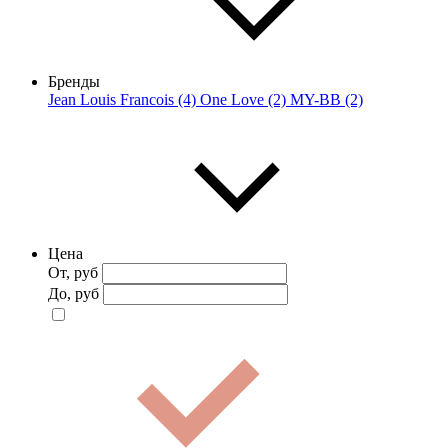
Бренды
Jean Louis Francois (4)
One Love (2)
MY-BB (2)
Цена
От, руб
До, руб