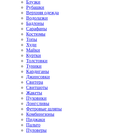
Блузки
Рубашки
Верхняя одежда
Водолазки
Бадлоны
Сарафаны
Костюмы
Топы
Худи
Майки
Куртки
Толстовки
Туники
Кардиганы
Джинсовки
Свитера
Свитшоты
Жакеты
Пуховики
Лонгсливы
Фетровые шляпы
Комбинезоны
Пиджаки
Пальто
Пуловеры