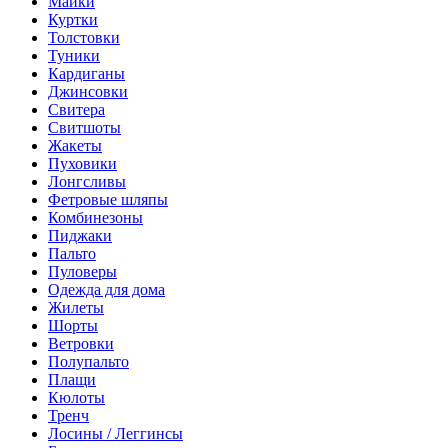
Майки
Куртки
Толстовки
Туники
Кардиганы
Джинсовки
Свитера
Свитшоты
Жакеты
Пуховики
Лонгсливы
Фетровые шляпы
Комбинезоны
Пиджаки
Пальто
Пуловеры
Одежда для дома
Жилеты
Шорты
Ветровки
Полупальто
Плащи
Кюлоты
Тренч
Лосины / Леггинсы