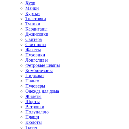
Худи
Майки
Куртки
Толстовки
Туники
Кардиганы
Джинсовки
Свитера
Свитшоты
Жакеты
Пуховики
Лонгсливы
Фетровые шляпы
Комбинезоны
Пиджаки
Пальто
Пуловеры
Одежда для дома
Жилеты
Шорты
Ветровки
Полупальто
Плащи
Кюлоты
Тренч