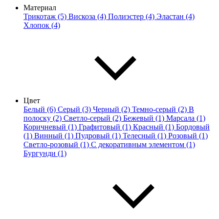
Материал
Трикотаж (5)
Вискоза (4)
Полиэстер (4)
Эластан (4)
Хлопок (4)
Цвет
Белый (6)
Серый (3)
Черный (2)
Темно-серый (2)
В
полоску (2)
Светло-серый (2)
Бежевый (1)
Марсала (1)
Коричневый (1)
Графитовый (1)
Красный (1)
Бордовый
(1)
Винный (1)
Пудровый (1)
Телесный (1)
Розовый (1)
Светло-розовый (1)
С декоративным элементом (1)
Бургунди (1)