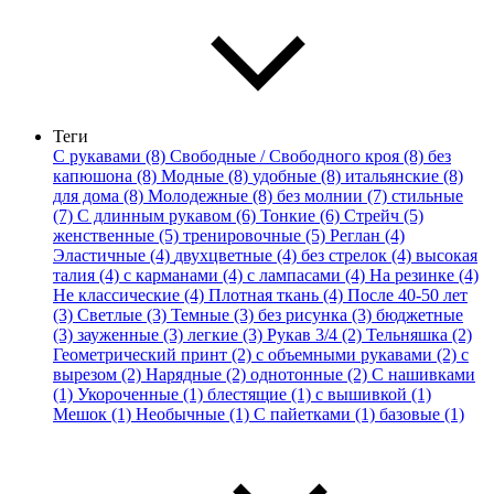
Теги
С рукавами (8)
Свободные / Свободного кроя (8)
без
капюшона (8)
Модные (8)
удобные (8)
итальянские (8)
для дома (8)
Молодежные (8)
без молнии (7)
стильные
(7)
С длинным рукавом (6)
Тонкие (6)
Стрейч (5)
женственные (5)
тренировочные (5)
Реглан (4)
Эластичные (4)
двухцветные (4)
без стрелок (4)
высокая
талия (4)
с карманами (4)
с лампасами (4)
На резинке (4)
Не классические (4)
Плотная ткань (4)
После 40-50 лет
(3)
Светлые (3)
Темные (3)
без рисунка (3)
бюджетные
(3)
зауженные (3)
легкие (3)
Рукав 3/4 (2)
Тельняшка (2)
Геометрический принт (2)
с объемными рукавами (2)
с
вырезом (2)
Нарядные (2)
однотонные (2)
С нашивками
(1)
Укороченные (1)
блестящие (1)
с вышивкой (1)
Мешок (1)
Необычные (1)
С пайетками (1)
базовые (1)