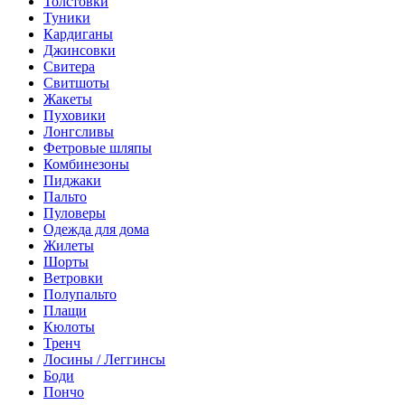
Толстовки
Туники
Кардиганы
Джинсовки
Свитера
Свитшоты
Жакеты
Пуховики
Лонгсливы
Фетровые шляпы
Комбинезоны
Пиджаки
Пальто
Пуловеры
Одежда для дома
Жилеты
Шорты
Ветровки
Полупальто
Плащи
Кюлоты
Тренч
Лосины / Леггинсы
Боди
Пончо