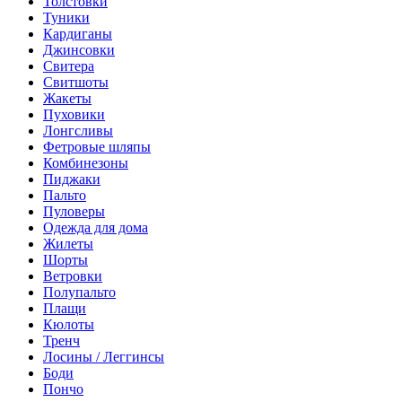
Толстовки
Туники
Кардиганы
Джинсовки
Свитера
Свитшоты
Жакеты
Пуховики
Лонгсливы
Фетровые шляпы
Комбинезоны
Пиджаки
Пальто
Пуловеры
Одежда для дома
Жилеты
Шорты
Ветровки
Полупальто
Плащи
Кюлоты
Тренч
Лосины / Леггинсы
Боди
Пончо