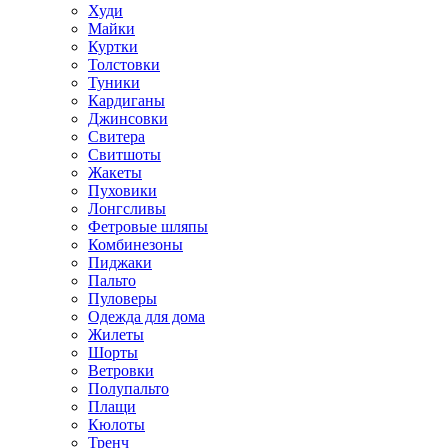
Худи
Майки
Куртки
Толстовки
Туники
Кардиганы
Джинсовки
Свитера
Свитшоты
Жакеты
Пуховики
Лонгсливы
Фетровые шляпы
Комбинезоны
Пиджаки
Пальто
Пуловеры
Одежда для дома
Жилеты
Шорты
Ветровки
Полупальто
Плащи
Кюлоты
Тренч