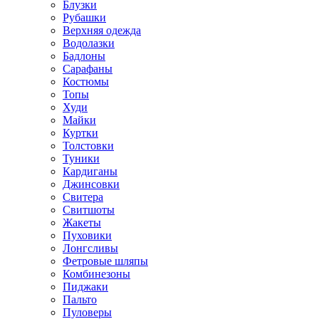
Блузки
Рубашки
Верхняя одежда
Водолазки
Бадлоны
Сарафаны
Костюмы
Топы
Худи
Майки
Куртки
Толстовки
Туники
Кардиганы
Джинсовки
Свитера
Свитшоты
Жакеты
Пуховики
Лонгсливы
Фетровые шляпы
Комбинезоны
Пиджаки
Пальто
Пуловеры