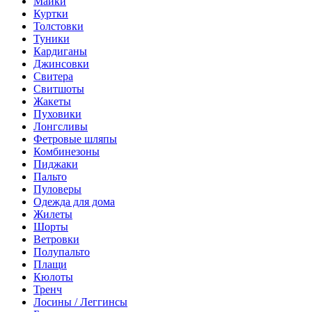
Майки
Куртки
Толстовки
Туники
Кардиганы
Джинсовки
Свитера
Свитшоты
Жакеты
Пуховики
Лонгсливы
Фетровые шляпы
Комбинезоны
Пиджаки
Пальто
Пуловеры
Одежда для дома
Жилеты
Шорты
Ветровки
Полупальто
Плащи
Кюлоты
Тренч
Лосины / Леггинсы