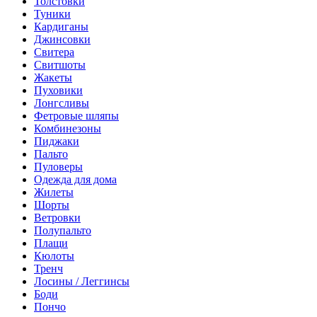
Толстовки
Туники
Кардиганы
Джинсовки
Свитера
Свитшоты
Жакеты
Пуховики
Лонгсливы
Фетровые шляпы
Комбинезоны
Пиджаки
Пальто
Пуловеры
Одежда для дома
Жилеты
Шорты
Ветровки
Полупальто
Плащи
Кюлоты
Тренч
Лосины / Леггинсы
Боди
Пончо