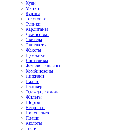
Худи
Майки
Куртки
Толстовки
Туники
Кардиганы
Джинсовки
Свитера
Свитшоты
Жакеты
Пуховики
Лонгсливы
Фетровые шляпы
Комбинезоны
Пиджаки
Пальто
Пуловеры
Одежда для дома
Жилеты
Шорты
Ветровки
Полупальто
Плащи
Кюлоты
Тренч