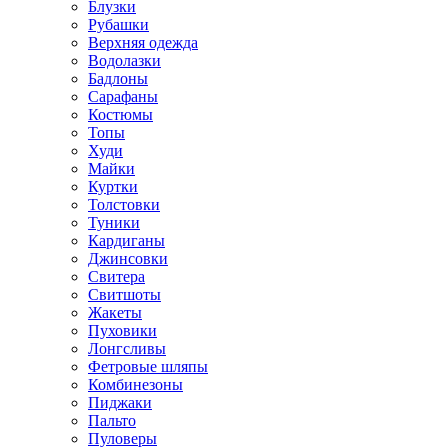
Блузки
Рубашки
Верхняя одежда
Водолазки
Бадлоны
Сарафаны
Костюмы
Топы
Худи
Майки
Куртки
Толстовки
Туники
Кардиганы
Джинсовки
Свитера
Свитшоты
Жакеты
Пуховики
Лонгсливы
Фетровые шляпы
Комбинезоны
Пиджаки
Пальто
Пуловеры