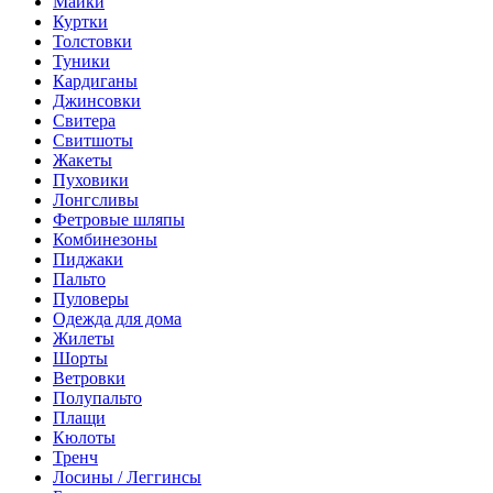
Майки
Куртки
Толстовки
Туники
Кардиганы
Джинсовки
Свитера
Свитшоты
Жакеты
Пуховики
Лонгсливы
Фетровые шляпы
Комбинезоны
Пиджаки
Пальто
Пуловеры
Одежда для дома
Жилеты
Шорты
Ветровки
Полупальто
Плащи
Кюлоты
Тренч
Лосины / Леггинсы