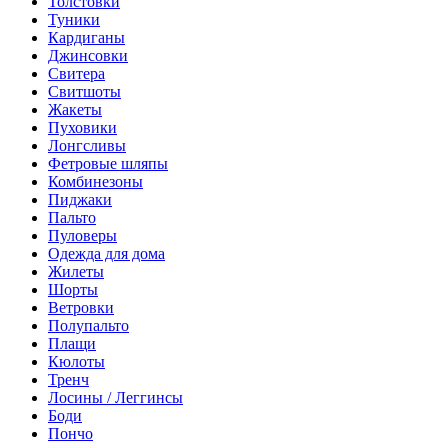
Толстовки
Туники
Кардиганы
Джинсовки
Свитера
Свитшоты
Жакеты
Пуховики
Лонгсливы
Фетровые шляпы
Комбинезоны
Пиджаки
Пальто
Пуловеры
Одежда для дома
Жилеты
Шорты
Ветровки
Полупальто
Плащи
Кюлоты
Тренч
Лосины / Леггинсы
Боди
Пончо