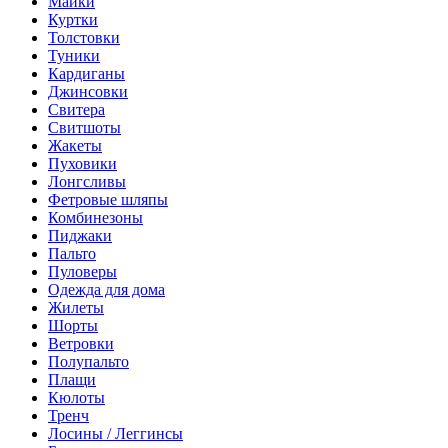
Майки
Куртки
Толстовки
Туники
Кардиганы
Джинсовки
Свитера
Свитшоты
Жакеты
Пуховики
Лонгсливы
Фетровые шляпы
Комбинезоны
Пиджаки
Пальто
Пуловеры
Одежда для дома
Жилеты
Шорты
Ветровки
Полупальто
Плащи
Кюлоты
Тренч
Лосины / Леггинсы