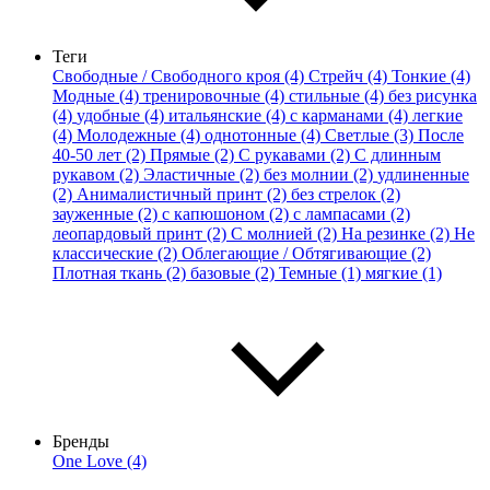
Теги
Свободные / Свободного кроя (4)
Стрейч (4)
Тонкие (4)
Модные (4)
тренировочные (4)
стильные (4)
без рисунка
(4)
удобные (4)
итальянские (4)
с карманами (4)
легкие
(4)
Молодежные (4)
однотонные (4)
Светлые (3)
После
40-50 лет (2)
Прямые (2)
С рукавами (2)
С длинным
рукавом (2)
Эластичные (2)
без молнии (2)
удлиненные
(2)
Анималистичный принт (2)
без стрелок (2)
зауженные (2)
с капюшоном (2)
с лампасами (2)
леопардовый принт (2)
С молнией (2)
На резинке (2)
Не
классические (2)
Облегающие / Обтягивающие (2)
Плотная ткань (2)
базовые (2)
Темные (1)
мягкие (1)
Бренды
One Love (4)