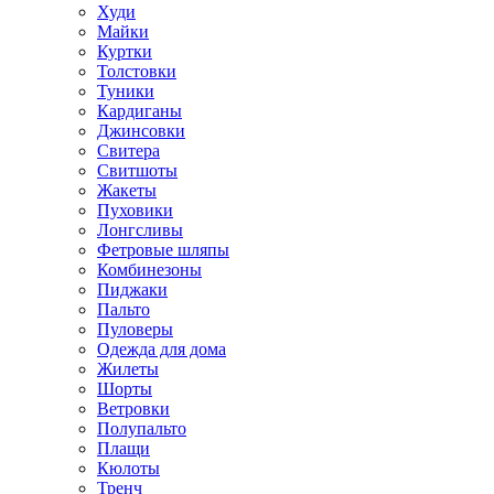
Худи
Майки
Куртки
Толстовки
Туники
Кардиганы
Джинсовки
Свитера
Свитшоты
Жакеты
Пуховики
Лонгсливы
Фетровые шляпы
Комбинезоны
Пиджаки
Пальто
Пуловеры
Одежда для дома
Жилеты
Шорты
Ветровки
Полупальто
Плащи
Кюлоты
Тренч