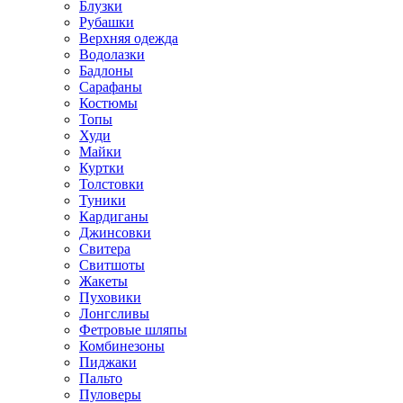
Блузки
Рубашки
Верхняя одежда
Водолазки
Бадлоны
Сарафаны
Костюмы
Топы
Худи
Майки
Куртки
Толстовки
Туники
Кардиганы
Джинсовки
Свитера
Свитшоты
Жакеты
Пуховики
Лонгсливы
Фетровые шляпы
Комбинезоны
Пиджаки
Пальто
Пуловеры