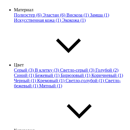
Материал
Полиэстер (6)
Эластан (6)
Вискоза (1)
Замша (1)
Искусственная кожа (1)
Экокожа (1)
Цвет
Серый (3)
В клетку (3)
Светло-серый (3)
Голубой (2)
Синий (1)
Бежевый (1)
Бирюзовый (1)
Коричневый (1)
Черный (1)
Кремовый (1)
Светло-голубой (1)
Светло-
бежевый (1)
Мятный (1)