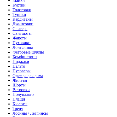
Майки
Куртки
Толстовки
Туники
Кардиганы
Джинсовки
Свитера
Свитшоты
Жакеты
Пуховики
Лонгсливы
Фетровые шляпы
Комбинезоны
Пиджаки
Пальто
Пуловеры
Одежда для дома
Жилеты
Шорты
Ветровки
Полупальто
Плащи
Кюлоты
Тренч
Лосины / Леггинсы