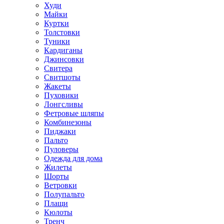
Худи
Майки
Куртки
Толстовки
Туники
Кардиганы
Джинсовки
Свитера
Свитшоты
Жакеты
Пуховики
Лонгсливы
Фетровые шляпы
Комбинезоны
Пиджаки
Пальто
Пуловеры
Одежда для дома
Жилеты
Шорты
Ветровки
Полупальто
Плащи
Кюлоты
Тренч