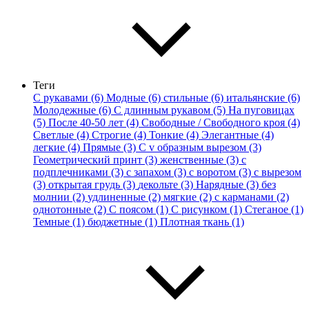
Теги
С рукавами (6)
Модные (6)
стильные (6)
итальянские (6)
Молодежные (6)
С длинным рукавом (5)
На пуговицах
(5)
После 40-50 лет (4)
Свободные / Свободного кроя (4)
Светлые (4)
Строгие (4)
Тонкие (4)
Элегантные (4)
легкие (4)
Прямые (3)
С v образным вырезом (3)
Геометрический принт (3)
женственные (3)
с
подплечниками (3)
с запахом (3)
с воротом (3)
с вырезом
(3)
открытая грудь (3)
декольте (3)
Нарядные (3)
без
молнии (2)
удлиненные (2)
мягкие (2)
с карманами (2)
однотонные (2)
С поясом (1)
С рисунком (1)
Стеганое (1)
Темные (1)
бюджетные (1)
Плотная ткань (1)