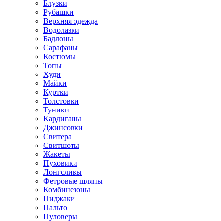
Блузки
Рубашки
Верхняя одежда
Водолазки
Бадлоны
Сарафаны
Костюмы
Топы
Худи
Майки
Куртки
Толстовки
Туники
Кардиганы
Джинсовки
Свитера
Свитшоты
Жакеты
Пуховики
Лонгсливы
Фетровые шляпы
Комбинезоны
Пиджаки
Пальто
Пуловеры