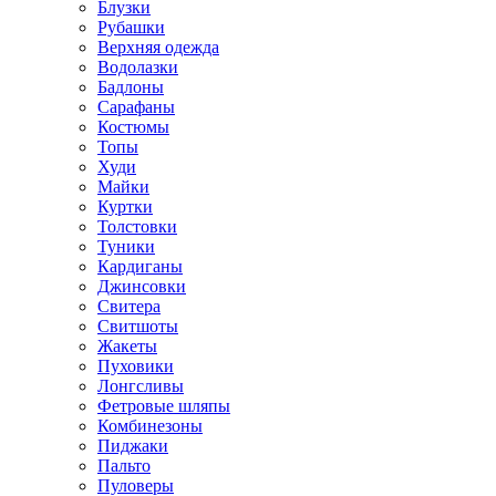
Блузки
Рубашки
Верхняя одежда
Водолазки
Бадлоны
Сарафаны
Костюмы
Топы
Худи
Майки
Куртки
Толстовки
Туники
Кардиганы
Джинсовки
Свитера
Свитшоты
Жакеты
Пуховики
Лонгсливы
Фетровые шляпы
Комбинезоны
Пиджаки
Пальто
Пуловеры