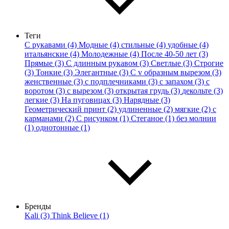
Теги
С рукавами (4)
Модные (4)
стильные (4)
удобные (4)
итальянские (4)
Молодежные (4)
После 40-50 лет (3)
Прямые (3)
С длинным рукавом (3)
Светлые (3)
Строгие
(3)
Тонкие (3)
Элегантные (3)
С v образным вырезом (3)
женственные (3)
с подплечниками (3)
с запахом (3)
с
воротом (3)
с вырезом (3)
открытая грудь (3)
декольте (3)
легкие (3)
На пуговицах (3)
Нарядные (3)
Геометрический принт (2)
удлиненные (2)
мягкие (2)
с
карманами (2)
С рисунком (1)
Стеганое (1)
без молнии
(1)
однотонные (1)
Бренды
Kali (3)
Think Believe (1)