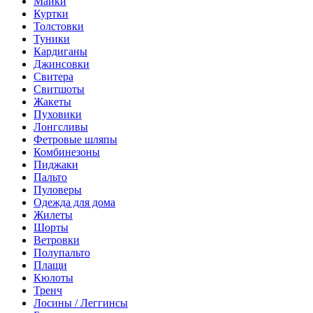
Майки
Куртки
Толстовки
Туники
Кардиганы
Джинсовки
Свитера
Свитшоты
Жакеты
Пуховики
Лонгсливы
Фетровые шляпы
Комбинезоны
Пиджаки
Пальто
Пуловеры
Одежда для дома
Жилеты
Шорты
Ветровки
Полупальто
Плащи
Кюлоты
Тренч
Лосины / Леггинсы