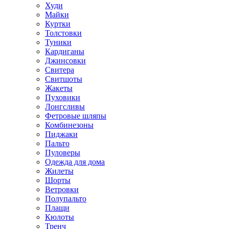
Худи
Майки
Куртки
Толстовки
Туники
Кардиганы
Джинсовки
Свитера
Свитшоты
Жакеты
Пуховики
Лонгсливы
Фетровые шляпы
Комбинезоны
Пиджаки
Пальто
Пуловеры
Одежда для дома
Жилеты
Шорты
Ветровки
Полупальто
Плащи
Кюлоты
Тренч