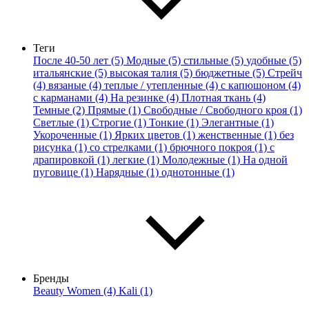
Теги
После 40-50 лет (5)
Модные (5)
стильные (5)
удобные (5)
итальянские (5)
высокая талия (5)
бюджетные (5)
Стрейч
(4)
вязаные (4)
теплые / утепленные (4)
с капюшоном (4)
с карманами (4)
На резинке (4)
Плотная ткань (4)
Темные (2)
Прямые (1)
Свободные / Свободного кроя (1)
Светлые (1)
Строгие (1)
Тонкие (1)
Элегантные (1)
Укороченные (1)
Ярких цветов (1)
женственные (1)
без
рисунка (1)
со стрелками (1)
брючного покроя (1)
с
драпировкой (1)
легкие (1)
Молодежные (1)
На одной
пуговице (1)
Нарядные (1)
однотонные (1)
Бренды
Beauty Women (4)
Kali (1)