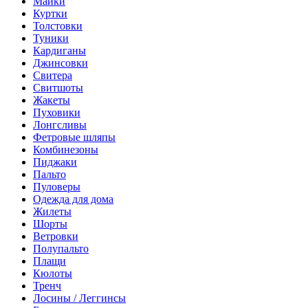
Майки
Куртки
Толстовки
Туники
Кардиганы
Джинсовки
Свитера
Свитшоты
Жакеты
Пуховики
Лонгсливы
Фетровые шляпы
Комбинезоны
Пиджаки
Пальто
Пуловеры
Одежда для дома
Жилеты
Шорты
Ветровки
Полупальто
Плащи
Кюлоты
Тренч
Лосины / Леггинсы