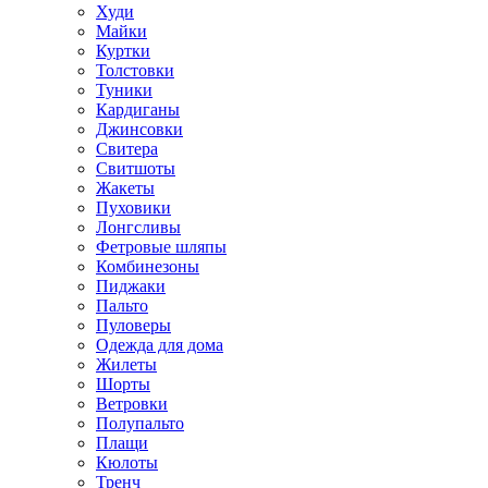
Худи
Майки
Куртки
Толстовки
Туники
Кардиганы
Джинсовки
Свитера
Свитшоты
Жакеты
Пуховики
Лонгсливы
Фетровые шляпы
Комбинезоны
Пиджаки
Пальто
Пуловеры
Одежда для дома
Жилеты
Шорты
Ветровки
Полупальто
Плащи
Кюлоты
Тренч