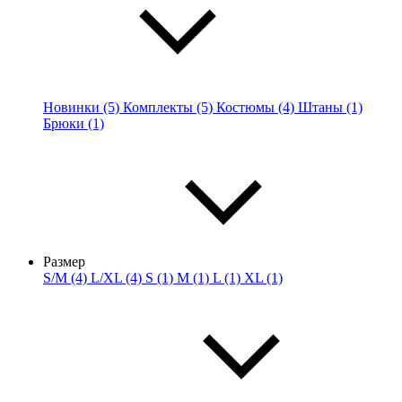
Новинки (5)
Комплекты (5)
Костюмы (4)
Штаны (1)
Брюки (1)
Размер
S/M (4)
L/XL (4)
S (1)
M (1)
L (1)
XL (1)