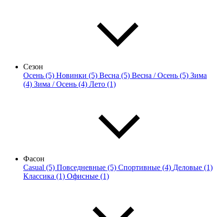
Сезон
Осень (5)
Новинки (5)
Весна (5)
Весна / Осень (5)
Зима
(4)
Зима / Осень (4)
Лето (1)
Фасон
Casual (5)
Повседневные (5)
Спортивные (4)
Деловые (1)
Классика (1)
Офисные (1)