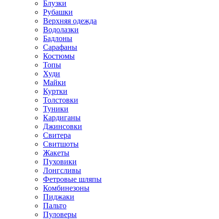
Блузки
Рубашки
Верхняя одежда
Водолазки
Бадлоны
Сарафаны
Костюмы
Топы
Худи
Майки
Куртки
Толстовки
Туники
Кардиганы
Джинсовки
Свитера
Свитшоты
Жакеты
Пуховики
Лонгсливы
Фетровые шляпы
Комбинезоны
Пиджаки
Пальто
Пуловеры