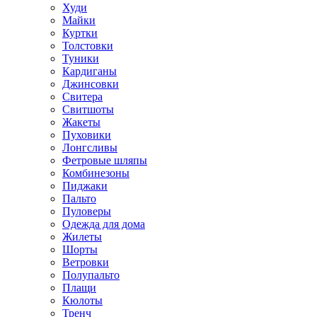
Худи
Майки
Куртки
Толстовки
Туники
Кардиганы
Джинсовки
Свитера
Свитшоты
Жакеты
Пуховики
Лонгсливы
Фетровые шляпы
Комбинезоны
Пиджаки
Пальто
Пуловеры
Одежда для дома
Жилеты
Шорты
Ветровки
Полупальто
Плащи
Кюлоты
Тренч