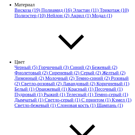
Материал
Вискоза (19)
Полиамид (16)
Эластан (11)
Трикотаж (10)
Полиэстер (10)
Нейлон (2)
Акрил (1)
Модал (1)
Цвет
Черный (5)
Горчичный (3)
Синий (2)
Бежевый (2)
Фиолетовый (2)
Сиреневый (2)
Серый (2)
Желтый (2)
Лимонный (2)
Молочный (2)
Темно-синий (2)
Розовый
(2)
Светло-розовый (2)
Лавандовый (2)
Коричневый (1)
Белый (1)
Оранжевый (1)
Красный (1)
Песочный (1)
Пудровый (1)
Рыжий (1)
Телесный (1)
Темно-серый (1)
Дымчатый (1)
Светло-серый (1)
С принтом (1)
Кэмел (1)
Светло-бежевый (1)
Слоновая кость (1)
Шампань (1)