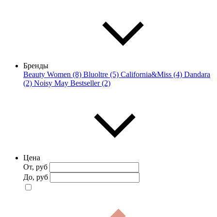
Бренды
Beauty Women (8)
Bluoltre (5)
California&Miss (4)
Dandara
(2)
Noisy May Bestseller (2)
Цена
От, руб
До, руб