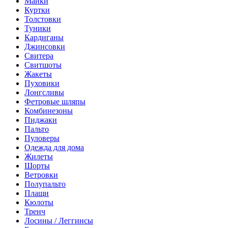
Майки
Куртки
Толстовки
Туники
Кардиганы
Джинсовки
Свитера
Свитшоты
Жакеты
Пуховики
Лонгсливы
Фетровые шляпы
Комбинезоны
Пиджаки
Пальто
Пуловеры
Одежда для дома
Жилеты
Шорты
Ветровки
Полупальто
Плащи
Кюлоты
Тренч
Лосины / Леггинсы