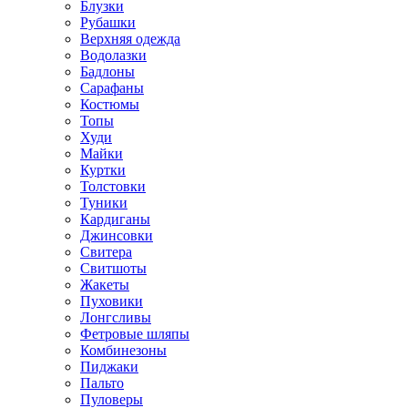
Блузки
Рубашки
Верхняя одежда
Водолазки
Бадлоны
Сарафаны
Костюмы
Топы
Худи
Майки
Куртки
Толстовки
Туники
Кардиганы
Джинсовки
Свитера
Свитшоты
Жакеты
Пуховики
Лонгсливы
Фетровые шляпы
Комбинезоны
Пиджаки
Пальто
Пуловеры