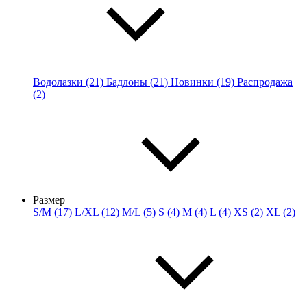
Водолазки (21)
Бадлоны (21)
Новинки (19)
Распродажа
(2)
Размер
S/M (17)
L/XL (12)
M/L (5)
S (4)
M (4)
L (4)
XS (2)
XL (2)