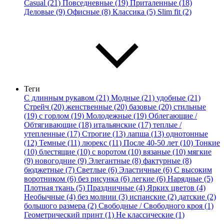
Casual (21)
Повседневные (19)
Приталенные (18)
Деловые (9)
Офисные (8)
Классика (5)
Slim fit (2)
Теги
С длинным рукавом (21)
Модные (21)
удобные (21)
Стрейч (20)
женственные (20)
базовые (20)
стильные
(19)
с горлом (19)
Молодежные (19)
Облегающие /
Обтягивающие (18)
итальянские (17)
теплые /
утепленные (17)
Строгие (13)
лапша (13)
однотонные
(12)
Темные (11)
люрекс (11)
После 40-50 лет (10)
Тонкие
(10)
блестящие (10)
с воротом (10)
вязаные (10)
мягкие
(9)
новогодние (9)
Элегантные (8)
фактурные (8)
бюджетные (7)
Светлые (6)
Эластичные (6)
С высоким
воротником (6)
без рисунка (6)
легкие (6)
Нарядные (5)
Плотная ткань (5)
Праздничные (4)
Ярких цветов (4)
Необычные (4)
без молнии (3)
испанские (2)
датские (2)
большого размера (2)
Свободные / Свободного кроя (1)
Геометрический принт (1)
Не классические (1)