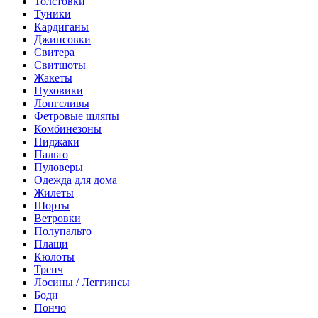
Толстовки
Туники
Кардиганы
Джинсовки
Свитера
Свитшоты
Жакеты
Пуховики
Лонгсливы
Фетровые шляпы
Комбинезоны
Пиджаки
Пальто
Пуловеры
Одежда для дома
Жилеты
Шорты
Ветровки
Полупальто
Плащи
Кюлоты
Тренч
Лосины / Леггинсы
Боди
Пончо