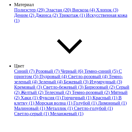
Материал
Полиэстер (29)
Эластан (20)
Вискоза (4)
Хлопок (3)
Деним (2)
Джинса (2)
Трикотаж (1)
Искусственная кожа
(1)
Цвет
Синий (7)
Розовый (7)
Черный (6)
Темно-синий (5)
С
принтом (5)
Пудровый (4)
Светло-розовый (4)
Темно-
зеленый (4)
Зеленый (4)
Бежевый (3)
Изумрудный (3)
Кремовый (3)
Светло-бежевый (3)
Бирюзовый (2)
Серый
(2)
Желтый (2)
Телесный (2)
Темно-розовый (2)
Мятный
(2)
Хаки (1)
Фуксия (1)
Горчичный (1)
Красный (1)
В
клетку (1)
Морская волна (1)
Голубой (1)
Лимонный (1)
Малиновый (1)
Металлик (1)
Светло-голубой (1)
Светло-серый (1)
Меланжевый (1)