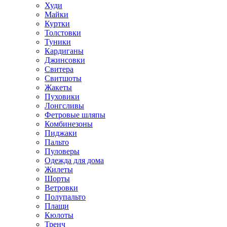
Худи
Майки
Куртки
Толстовки
Туники
Кардиганы
Джинсовки
Свитера
Свитшоты
Жакеты
Пуховики
Лонгсливы
Фетровые шляпы
Комбинезоны
Пиджаки
Пальто
Пуловеры
Одежда для дома
Жилеты
Шорты
Ветровки
Полупальто
Плащи
Кюлоты
Тренч