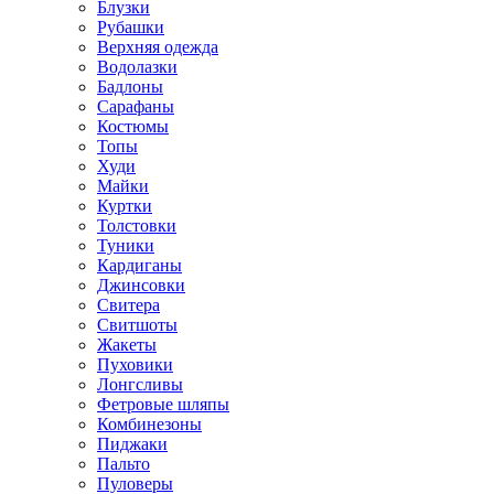
Блузки
Рубашки
Верхняя одежда
Водолазки
Бадлоны
Сарафаны
Костюмы
Топы
Худи
Майки
Куртки
Толстовки
Туники
Кардиганы
Джинсовки
Свитера
Свитшоты
Жакеты
Пуховики
Лонгсливы
Фетровые шляпы
Комбинезоны
Пиджаки
Пальто
Пуловеры