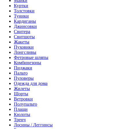
Майки
Куртки
Толстовки
Туники
Кардиганы
Джинсовки
Свитера
Свитшоты
Жакеты
Пуховики
Лонгсливы
Фетровые шляпы
Комбинезоны
Пиджаки
Пальто
Пуловеры
Одежда для дома
Жилеты
Шорты
Ветровки
Полупальто
Плащи
Кюлоты
Тренч
Лосины / Леггинсы