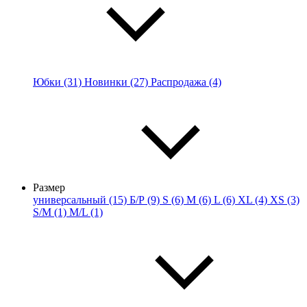
Юбки (31)
Новинки (27)
Распродажа (4)
Размер
универсальный (15)
Б/Р (9)
S (6)
M (6)
L (6)
XL (4)
XS (3)
S/M (1)
M/L (1)