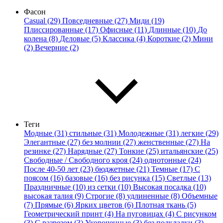
Фасон
Casual (29)
Повседневные (27)
Миди (19)
Плиссированные (17)
Офисные (11)
Длинные (10)
До
колена (8)
Деловые (5)
Классика (4)
Короткие (2)
Мини
(2)
Вечерние (2)
Теги
Модные (31)
стильные (31)
Молодежные (31)
легкие (29)
Элегантные (27)
без молнии (27)
женственные (27)
На
резинке (27)
Нарядные (27)
Тонкие (25)
итальянские (25)
Свободные / Свободного кроя (24)
однотонные (24)
После 40-50 лет (23)
бюджетные (21)
Темные (17)
С
поясом (16)
базовые (16)
без рисунка (15)
Светлые (13)
Праздничные (10)
из сетки (10)
Высокая посадка (10)
высокая талия (9)
Строгие (8)
удлиненные (8)
Объемные
(7)
Прямые (6)
Ярких цветов (6)
Плотная ткань (5)
Геометрический принт (4)
На пуговицах (4)
С рисунком
(3)
С разрезом (3)
Укороченные (3)
без подкладки (3)