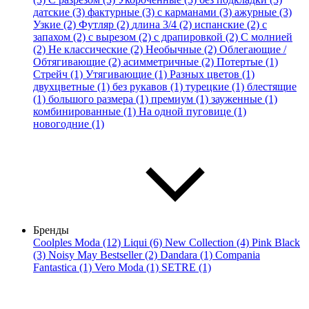
датские (3)
фактурные (3)
с карманами (3)
ажурные (3)
Узкие (2)
Футляр (2)
длина 3/4 (2)
испанские (2)
с
запахом (2)
с вырезом (2)
с драпировкой (2)
С молнией
(2)
Не классические (2)
Необычные (2)
Облегающие /
Обтягивающие (2)
асимметричные (2)
Потертые (1)
Стрейч (1)
Утягивающие (1)
Разных цветов (1)
двухцветные (1)
без рукавов (1)
турецкие (1)
блестящие
(1)
большого размера (1)
премиум (1)
зауженные (1)
комбинированные (1)
На одной пуговице (1)
новогодние (1)
Бренды
Coolples Moda (12)
Liqui (6)
New Collection (4)
Pink Black
(3)
Noisy May Bestseller (2)
Dandara (1)
Compania
Fantastica (1)
Vero Moda (1)
SETRE (1)