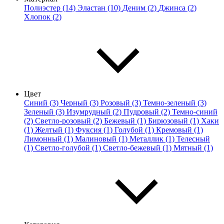
Полиэстер (14)
Эластан (10)
Деним (2)
Джинса (2)
Хлопок (2)
Цвет
Синий (3)
Черный (3)
Розовый (3)
Темно-зеленый (3)
Зеленый (3)
Изумрудный (2)
Пудровый (2)
Темно-синий
(2)
Светло-розовый (2)
Бежевый (1)
Бирюзовый (1)
Хаки
(1)
Желтый (1)
Фуксия (1)
Голубой (1)
Кремовый (1)
Лимонный (1)
Малиновый (1)
Металлик (1)
Телесный
(1)
Светло-голубой (1)
Светло-бежевый (1)
Мятный (1)