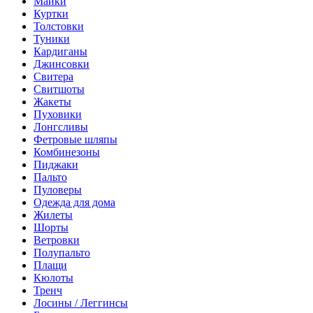
Майки
Куртки
Толстовки
Туники
Кардиганы
Джинсовки
Свитера
Свитшоты
Жакеты
Пуховики
Лонгсливы
Фетровые шляпы
Комбинезоны
Пиджаки
Пальто
Пуловеры
Одежда для дома
Жилеты
Шорты
Ветровки
Полупальто
Плащи
Кюлоты
Тренч
Лосины / Леггинсы