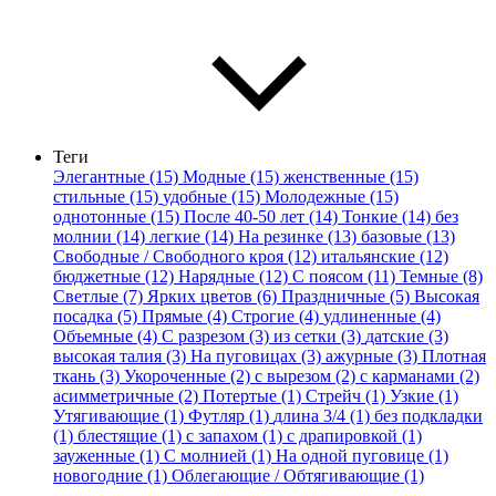
Теги
Элегантные (15)
Модные (15)
женственные (15)
стильные (15)
удобные (15)
Молодежные (15)
однотонные (15)
После 40-50 лет (14)
Тонкие (14)
без
молнии (14)
легкие (14)
На резинке (13)
базовые (13)
Свободные / Свободного кроя (12)
итальянские (12)
бюджетные (12)
Нарядные (12)
С поясом (11)
Темные (8)
Светлые (7)
Ярких цветов (6)
Праздничные (5)
Высокая
посадка (5)
Прямые (4)
Строгие (4)
удлиненные (4)
Объемные (4)
С разрезом (3)
из сетки (3)
датские (3)
высокая талия (3)
На пуговицах (3)
ажурные (3)
Плотная
ткань (3)
Укороченные (2)
с вырезом (2)
с карманами (2)
асимметричные (2)
Потертые (1)
Стрейч (1)
Узкие (1)
Утягивающие (1)
Футляр (1)
длина 3/4 (1)
без подкладки
(1)
блестящие (1)
с запахом (1)
с драпировкой (1)
зауженные (1)
С молнией (1)
На одной пуговице (1)
новогодние (1)
Облегающие / Обтягивающие (1)