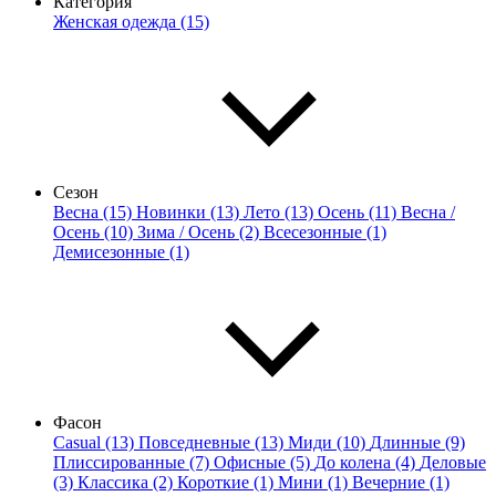
Категория
Женская одежда (15)
Сезон
Весна (15)
Новинки (13)
Лето (13)
Осень (11)
Весна /
Осень (10)
Зима / Осень (2)
Всесезонные (1)
Демисезонные (1)
Фасон
Casual (13)
Повседневные (13)
Миди (10)
Длинные (9)
Плиссированные (7)
Офисные (5)
До колена (4)
Деловые
(3)
Классика (2)
Короткие (1)
Мини (1)
Вечерние (1)