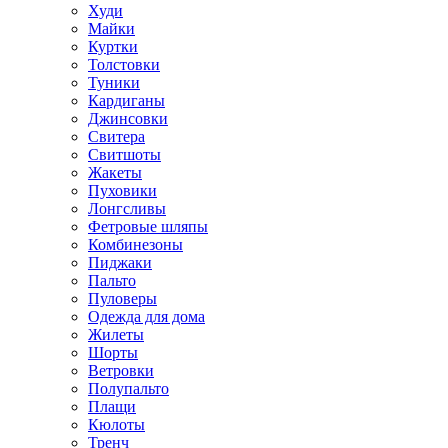
Худи
Майки
Куртки
Толстовки
Туники
Кардиганы
Джинсовки
Свитера
Свитшоты
Жакеты
Пуховики
Лонгсливы
Фетровые шляпы
Комбинезоны
Пиджаки
Пальто
Пуловеры
Одежда для дома
Жилеты
Шорты
Ветровки
Полупальто
Плащи
Кюлоты
Тренч