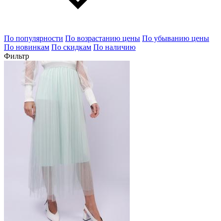
По популярности
По возрастанию цены
По убыванию цены
По новинкам
По скидкам
По наличию
Фильтр