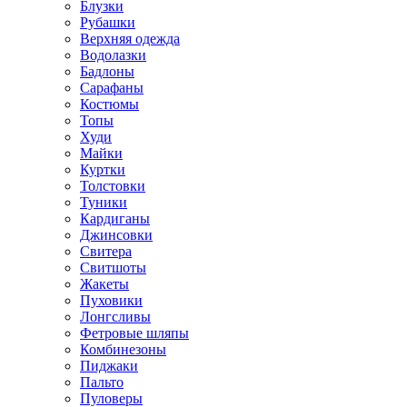
Блузки
Рубашки
Верхняя одежда
Водолазки
Бадлоны
Сарафаны
Костюмы
Топы
Худи
Майки
Куртки
Толстовки
Туники
Кардиганы
Джинсовки
Свитера
Свитшоты
Жакеты
Пуховики
Лонгсливы
Фетровые шляпы
Комбинезоны
Пиджаки
Пальто
Пуловеры