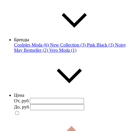
Бренды
Coolples Moda (6)
New Collection (3)
Pink Black (3)
Noisy
May Bestseller (2)
Vero Moda (1)
Цена
От, руб
До, руб