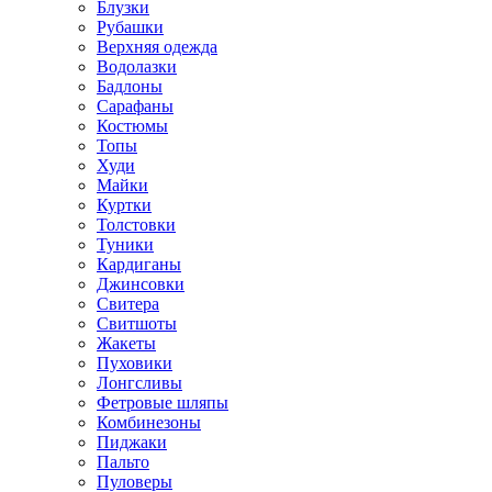
Блузки
Рубашки
Верхняя одежда
Водолазки
Бадлоны
Сарафаны
Костюмы
Топы
Худи
Майки
Куртки
Толстовки
Туники
Кардиганы
Джинсовки
Свитера
Свитшоты
Жакеты
Пуховики
Лонгсливы
Фетровые шляпы
Комбинезоны
Пиджаки
Пальто
Пуловеры