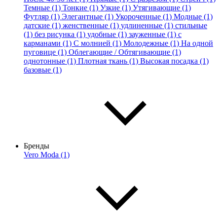
Темные (1)
Тонкие (1)
Узкие (1)
Утягивающие (1)
Футляр (1)
Элегантные (1)
Укороченные (1)
Модные (1)
датские (1)
женственные (1)
удлиненные (1)
стильные
(1)
без рисунка (1)
удобные (1)
зауженные (1)
с
карманами (1)
С молнией (1)
Молодежные (1)
На одной
пуговице (1)
Облегающие / Обтягивающие (1)
однотонные (1)
Плотная ткань (1)
Высокая посадка (1)
базовые (1)
Бренды
Vero Moda (1)