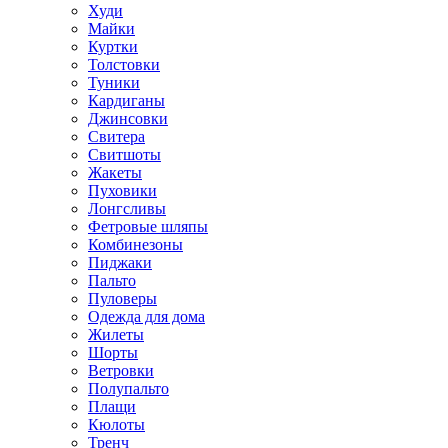
Худи
Майки
Куртки
Толстовки
Туники
Кардиганы
Джинсовки
Свитера
Свитшоты
Жакеты
Пуховики
Лонгсливы
Фетровые шляпы
Комбинезоны
Пиджаки
Пальто
Пуловеры
Одежда для дома
Жилеты
Шорты
Ветровки
Полупальто
Плащи
Кюлоты
Тренч