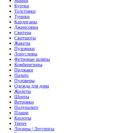
Майки
Куртки
Толстовки
Туники
Кардиганы
Джинсовки
Свитера
Свитшоты
Жакеты
Пуховики
Лонгсливы
Фетровые шляпы
Комбинезоны
Пиджаки
Пальто
Пуловеры
Одежда для дома
Жилеты
Шорты
Ветровки
Полупальто
Плащи
Кюлоты
Тренч
Лосины / Леггинсы