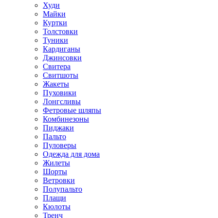
Худи
Майки
Куртки
Толстовки
Туники
Кардиганы
Джинсовки
Свитера
Свитшоты
Жакеты
Пуховики
Лонгсливы
Фетровые шляпы
Комбинезоны
Пиджаки
Пальто
Пуловеры
Одежда для дома
Жилеты
Шорты
Ветровки
Полупальто
Плащи
Кюлоты
Тренч