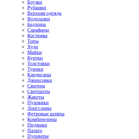
Блузки
Рубашки
Верхняя одежда
Водолазки
Бадлоны
Сарафаны
Костюмы
Топы
Худи
Майки
Куртки
Толстовки
Туники
Кардиганы
Джинсовки
Свитера
Свитшоты
Жакеты
Пуховики
Лонгсливы
Фетровые шляпы
Комбинезоны
Пиджаки
Пальто
Пуловеры