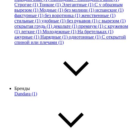
Строгие (1)
Тонкие (1)
Элегантные (1)
С v образным
вырезом (1)
Модные (1)
без молнии (1)
испанские (1)
фактурные (1)
без воротника (1)
женственные (1)
стильные (1)
удобные (1)
без рукавов (1)
с вырезом (1)
открытая грудь (1)
декольте (1)
премиум (1)
с кружевом
(1)
легкие (1)
Молодежные (1)
На бретельках (1)
ажурные (1)
Нарядные (1)
однотонные (1)
С открытой
спиной или плечами (1)
Бренды
Dandara (1)