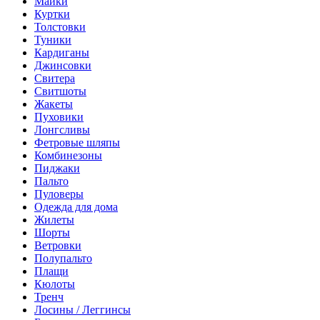
Майки
Куртки
Толстовки
Туники
Кардиганы
Джинсовки
Свитера
Свитшоты
Жакеты
Пуховики
Лонгсливы
Фетровые шляпы
Комбинезоны
Пиджаки
Пальто
Пуловеры
Одежда для дома
Жилеты
Шорты
Ветровки
Полупальто
Плащи
Кюлоты
Тренч
Лосины / Леггинсы