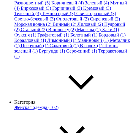
Разноцветный (5)
Коричневый (4)
Зеленый (4)
Мятный
(4)
Бирюзовый (3)
Горчичный (3)
Кремовый (3)
Телесный (3)
Темно-серый (3)
Светло-розовый (3)
Светло-бежевый (3)
Фиолетовый (2)
Сиреневый (2)
Морская волна (2)
Винный (2)
Лиловый (2)
Пудровый
(2)
Стальной (2)
В полоску (2)
Марсала (1)
Хаки (1)
Фуксия (1)
Графитовый (1)
Болотный (1)
Бордовый (1)
Коралловый (1)
Лимонный (1)
Малиновый (1)
Металлик
(1)
Песочный (1)
Салатовый (1)
В горох (1)
Темно-
зеленый (1)
Бургунди (1)
Серо-синий (1)
Терракотовый
(1)
Категория
Женская одежда (102)