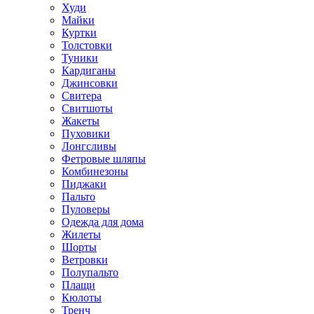
Худи
Майки
Куртки
Толстовки
Туники
Кардиганы
Джинсовки
Свитера
Свитшоты
Жакеты
Пуховики
Лонгсливы
Фетровые шляпы
Комбинезоны
Пиджаки
Пальто
Пуловеры
Одежда для дома
Жилеты
Шорты
Ветровки
Полупальто
Плащи
Кюлоты
Тренч