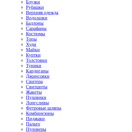
Блузки
Рубашки
Верхняя одежда
Водолазки
Бадлоны
Сарафаны
Костюмы
Топы
Худи
Майки
Куртки
Толстовки
Туники
Кардиганы
Джинсовки
Свитера
Свитшоты
Жакеты
Пуховики
Лонгсливы
Фетровые шляпы
Комбинезоны
Пиджаки
Пальто
Пуловеры