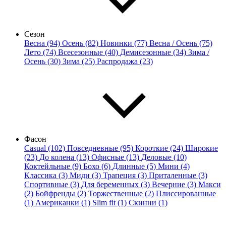
Сезон
Весна (94)
Осень (82)
Новинки (77)
Весна / Осень (75)
Лето (74)
Всесезонные (40)
Демисезонные (34)
Зима /
Осень (30)
Зима (25)
Распродажа (23)
Фасон
Casual (102)
Повседневные (95)
Короткие (24)
Широкие
(23)
До колена (13)
Офисные (13)
Деловые (10)
Коктейльные (9)
Бохо (6)
Длинные (5)
Мини (4)
Классика (3)
Миди (3)
Трапеция (3)
Приталенные (3)
Спортивные (3)
Для беременных (3)
Вечерние (3)
Макси
(2)
Бойфренды (2)
Торжественные (2)
Плиссированные
(1)
Американки (1)
Slim fit (1)
Скинни (1)