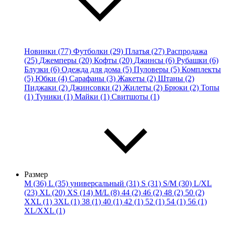
Новинки (77)
Футболки (29)
Платья (27)
Распродажа
(25)
Джемперы (20)
Кофты (20)
Джинсы (6)
Рубашки (6)
Блузки (6)
Одежда для дома (5)
Пуловеры (5)
Комплекты
(5)
Юбки (4)
Сарафаны (3)
Жакеты (2)
Штаны (2)
Пиджаки (2)
Джинсовки (2)
Жилеты (2)
Брюки (2)
Топы
(1)
Туники (1)
Майки (1)
Свитшоты (1)
Размер
M (36)
L (35)
универсальный (31)
S (31)
S/M (30)
L/XL
(23)
XL (20)
XS (14)
M/L (8)
44 (2)
46 (2)
48 (2)
50 (2)
XXL (1)
3XL (1)
38 (1)
40 (1)
42 (1)
52 (1)
54 (1)
56 (1)
XL/XXL (1)