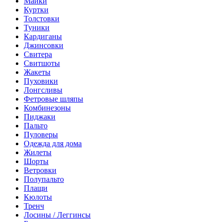
Майки
Куртки
Толстовки
Туники
Кардиганы
Джинсовки
Свитера
Свитшоты
Жакеты
Пуховики
Лонгсливы
Фетровые шляпы
Комбинезоны
Пиджаки
Пальто
Пуловеры
Одежда для дома
Жилеты
Шорты
Ветровки
Полупальто
Плащи
Кюлоты
Тренч
Лосины / Леггинсы