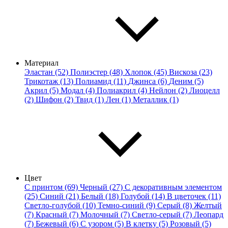
Материал
Эластан (52)
Полиэстер (48)
Хлопок (45)
Вискоза (23)
Трикотаж (13)
Полиамид (11)
Джинса (6)
Деним (5)
Акрил (5)
Модал (4)
Полиакрил (4)
Нейлон (2)
Лиоцелл
(2)
Шифон (2)
Твид (1)
Лен (1)
Металлик (1)
Цвет
С принтом (69)
Черный (27)
С декоративным элементом
(25)
Синий (21)
Белый (18)
Голубой (14)
В цветочек (11)
Светло-голубой (10)
Темно-синий (9)
Серый (8)
Желтый
(7)
Красный (7)
Молочный (7)
Светло-серый (7)
Леопард
(7)
Бежевый (6)
С узором (5)
В клетку (5)
Розовый (5)