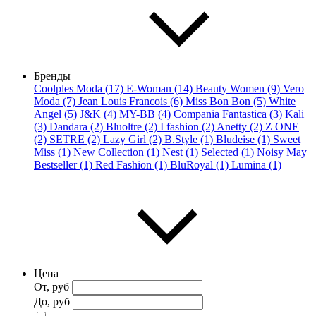
Бренды
Coolples Moda (17)
E-Woman (14)
Beauty Women (9)
Vero
Moda (7)
Jean Louis Francois (6)
Miss Bon Bon (5)
White
Angel (5)
J&K (4)
MY-BB (4)
Compania Fantastica (3)
Kali
(3)
Dandara (2)
Bluoltre (2)
I fashion (2)
Anetty (2)
Z ONE
(2)
SETRE (2)
Lazy Girl (2)
B.Style (1)
Bludeise (1)
Sweet
Miss (1)
New Collection (1)
Nest (1)
Selected (1)
Noisy May
Bestseller (1)
Red Fashion (1)
BluRoyal (1)
Lumina (1)
Цена
От, руб
До, руб