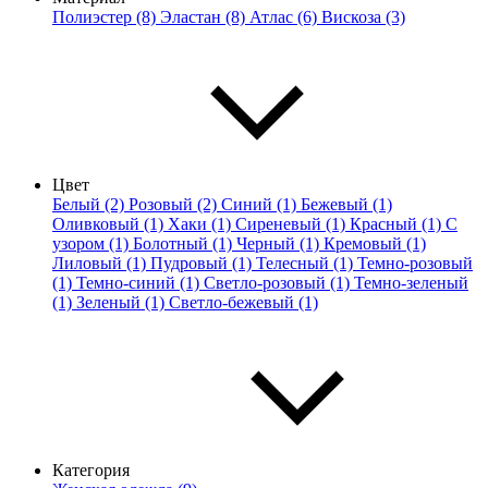
Полиэстер (8)
Эластан (8)
Атлас (6)
Вискоза (3)
Цвет
Белый (2)
Розовый (2)
Синий (1)
Бежевый (1)
Оливковый (1)
Хаки (1)
Сиреневый (1)
Красный (1)
С
узором (1)
Болотный (1)
Черный (1)
Кремовый (1)
Лиловый (1)
Пудровый (1)
Телесный (1)
Темно-розовый
(1)
Темно-синий (1)
Светло-розовый (1)
Темно-зеленый
(1)
Зеленый (1)
Светло-бежевый (1)
Категория