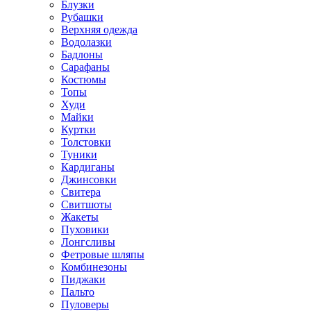
Блузки
Рубашки
Верхняя одежда
Водолазки
Бадлоны
Сарафаны
Костюмы
Топы
Худи
Майки
Куртки
Толстовки
Туники
Кардиганы
Джинсовки
Свитера
Свитшоты
Жакеты
Пуховики
Лонгсливы
Фетровые шляпы
Комбинезоны
Пиджаки
Пальто
Пуловеры