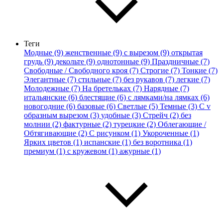
Теги
Модные (9)
женственные (9)
с вырезом (9)
открытая
грудь (9)
декольте (9)
однотонные (9)
Праздничные (7)
Свободные / Свободного кроя (7)
Строгие (7)
Тонкие (7)
Элегантные (7)
стильные (7)
без рукавов (7)
легкие (7)
Молодежные (7)
На бретельках (7)
Нарядные (7)
итальянские (6)
блестящие (6)
с лямками/на лямках (6)
новогодние (6)
базовые (6)
Светлые (5)
Темные (3)
С v
образным вырезом (3)
удобные (3)
Стрейч (2)
без
молнии (2)
фактурные (2)
турецкие (2)
Облегающие /
Обтягивающие (2)
С рисунком (1)
Укороченные (1)
Ярких цветов (1)
испанские (1)
без воротника (1)
премиум (1)
с кружевом (1)
ажурные (1)