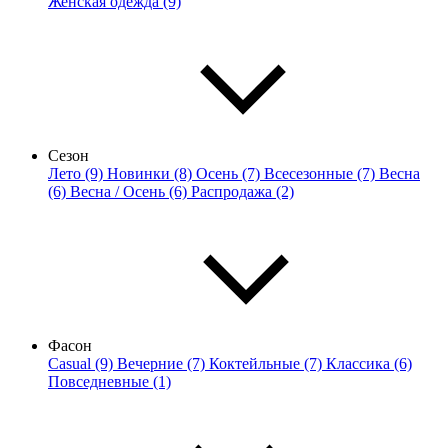
Женская одежда (9)
Сезон
Лето (9)
Новинки (8)
Осень (7)
Всесезонные (7)
Весна
(6)
Весна / Осень (6)
Распродажа (2)
Фасон
Casual (9)
Вечерние (7)
Коктейльные (7)
Классика (6)
Повседневные (1)