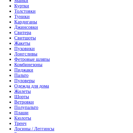
Майки
Куртки
Толстовки
Туники
Кардиганы
Джинсовки
Свитера
Свитшоты
Жакеты
Пуховики
Лонгсливы
Фетровые шляпы
Комбинезоны
Пиджаки
Пальто
Пуловеры
Одежда для дома
Жилеты
Шорты
Ветровки
Полупальто
Плащи
Кюлоты
Тренч
Лосины / Леггинсы