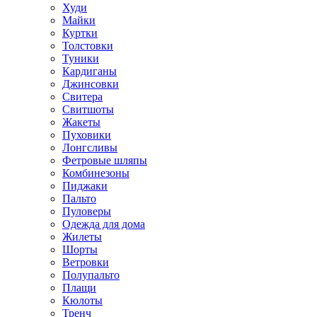
Худи
Майки
Куртки
Толстовки
Туники
Кардиганы
Джинсовки
Свитера
Свитшоты
Жакеты
Пуховики
Лонгсливы
Фетровые шляпы
Комбинезоны
Пиджаки
Пальто
Пуловеры
Одежда для дома
Жилеты
Шорты
Ветровки
Полупальто
Плащи
Кюлоты
Тренч