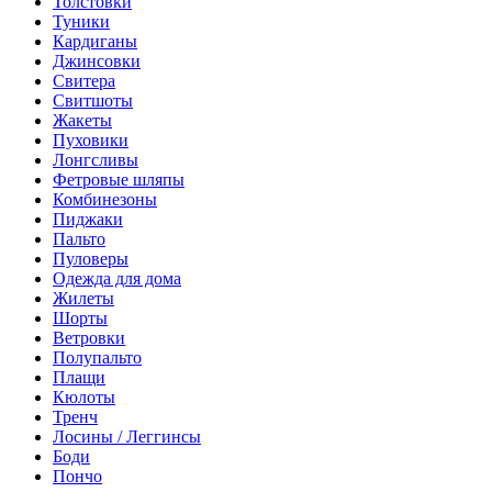
Толстовки
Туники
Кардиганы
Джинсовки
Свитера
Свитшоты
Жакеты
Пуховики
Лонгсливы
Фетровые шляпы
Комбинезоны
Пиджаки
Пальто
Пуловеры
Одежда для дома
Жилеты
Шорты
Ветровки
Полупальто
Плащи
Кюлоты
Тренч
Лосины / Леггинсы
Боди
Пончо