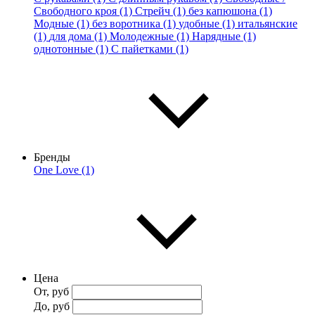
Свободного кроя (1)
Стрейч (1)
без капюшона (1)
Модные (1)
без воротника (1)
удобные (1)
итальянские
(1)
для дома (1)
Молодежные (1)
Нарядные (1)
однотонные (1)
С пайетками (1)
Бренды
One Love (1)
Цена
От, руб
До, руб