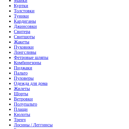
Майки
Куртки
Толстовки
Туники
Кардиганы
Джинсовки
Свитера
Свитшоты
Жакеты
Пуховики
Лонгсливы
Фетровые шляпы
Комбинезоны
Пиджаки
Пальто
Пуловеры
Одежда для дома
Жилеты
Шорты
Ветровки
Полупальто
Плащи
Кюлоты
Тренч
Лосины / Леггинсы