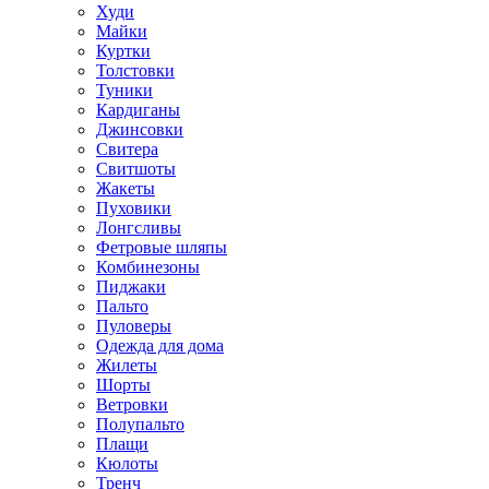
Худи
Майки
Куртки
Толстовки
Туники
Кардиганы
Джинсовки
Свитера
Свитшоты
Жакеты
Пуховики
Лонгсливы
Фетровые шляпы
Комбинезоны
Пиджаки
Пальто
Пуловеры
Одежда для дома
Жилеты
Шорты
Ветровки
Полупальто
Плащи
Кюлоты
Тренч