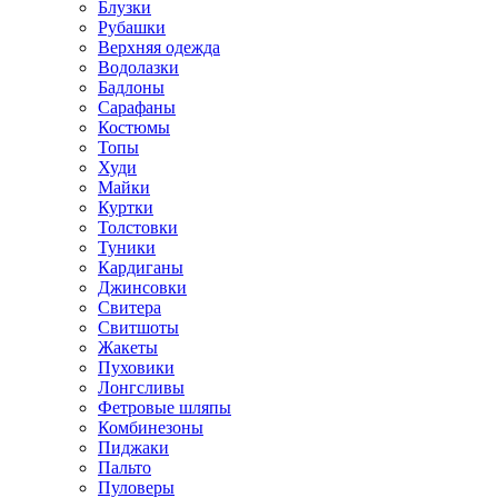
Блузки
Рубашки
Верхняя одежда
Водолазки
Бадлоны
Сарафаны
Костюмы
Топы
Худи
Майки
Куртки
Толстовки
Туники
Кардиганы
Джинсовки
Свитера
Свитшоты
Жакеты
Пуховики
Лонгсливы
Фетровые шляпы
Комбинезоны
Пиджаки
Пальто
Пуловеры