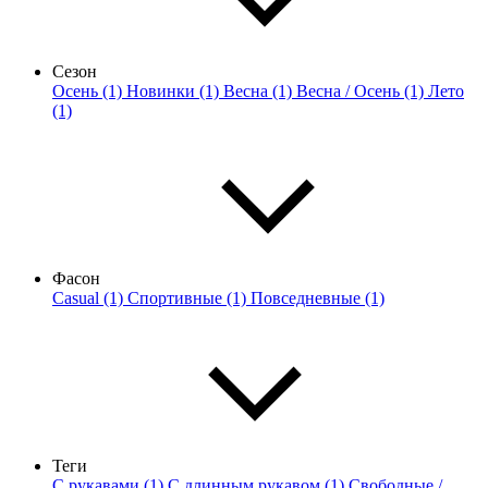
Сезон
Осень (1)
Новинки (1)
Весна (1)
Весна / Осень (1)
Лето
(1)
Фасон
Casual (1)
Спортивные (1)
Повседневные (1)
Теги
С рукавами (1)
С длинным рукавом (1)
Свободные /