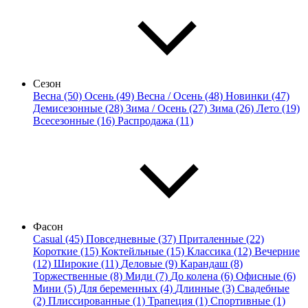
Сезон
Весна (50)
Осень (49)
Весна / Осень (48)
Новинки (47)
Демисезонные (28)
Зима / Осень (27)
Зима (26)
Лето (19)
Всесезонные (16)
Распродажа (11)
Фасон
Casual (45)
Повседневные (37)
Приталенные (22)
Короткие (15)
Коктейльные (15)
Классика (12)
Вечерние
(12)
Широкие (11)
Деловые (9)
Карандаш (8)
Торжественные (8)
Миди (7)
До колена (6)
Офисные (6)
Мини (5)
Для беременных (4)
Длинные (3)
Свадебные
(2)
Плиссированные (1)
Трапеция (1)
Спортивные (1)