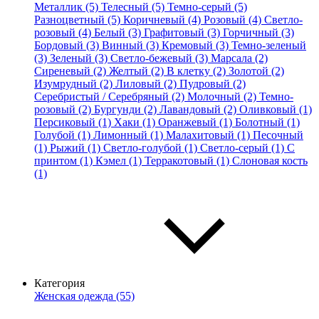
Металлик (5)
Телесный (5)
Темно-серый (5)
Разноцветный (5)
Коричневый (4)
Розовый (4)
Светло-
розовый (4)
Белый (3)
Графитовый (3)
Горчичный (3)
Бордовый (3)
Винный (3)
Кремовый (3)
Темно-зеленый
(3)
Зеленый (3)
Светло-бежевый (3)
Марсала (2)
Сиреневый (2)
Желтый (2)
В клетку (2)
Золотой (2)
Изумрудный (2)
Лиловый (2)
Пудровый (2)
Серебристый / Серебряный (2)
Молочный (2)
Темно-
розовый (2)
Бургунди (2)
Лавандовый (2)
Оливковый (1)
Персиковый (1)
Хаки (1)
Оранжевый (1)
Болотный (1)
Голубой (1)
Лимонный (1)
Малахитовый (1)
Песочный
(1)
Рыжий (1)
Светло-голубой (1)
Светло-серый (1)
С
принтом (1)
Кэмел (1)
Терракотовый (1)
Слоновая кость
(1)
Категория
Женская одежда (55)