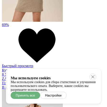
69%
Быстрый просмотр
Купить в один клик
8 500
2 650 руб
Мы используем cookies
ZATTANI
Мы используем cookies для сбора статистики и улучшения
Платье
пользовательского опыта. Выберите, какие cookies вы
В наличии:
XS
S
M
L
разрешаете использовать.
Принять все
Настройки