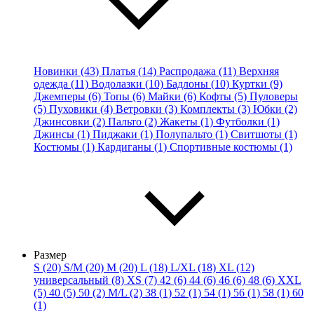
Новинки (43)
Платья (14)
Распродажа (11)
Верхняя
одежда (11)
Водолазки (10)
Бадлоны (10)
Куртки (9)
Джемперы (6)
Топы (6)
Майки (6)
Кофты (5)
Пуловеры
(5)
Пуховики (4)
Ветровки (3)
Комплекты (3)
Юбки (2)
Джинсовки (2)
Пальто (2)
Жакеты (1)
Футболки (1)
Джинсы (1)
Пиджаки (1)
Полупальто (1)
Свитшоты (1)
Костюмы (1)
Кардиганы (1)
Спортивные костюмы (1)
Размер
S (20)
S/M (20)
M (20)
L (18)
L/XL (18)
XL (12)
универсальный (8)
XS (7)
42 (6)
44 (6)
46 (6)
48 (6)
XXL
(5)
40 (5)
50 (2)
M/L (2)
38 (1)
52 (1)
54 (1)
56 (1)
58 (1)
60
(1)