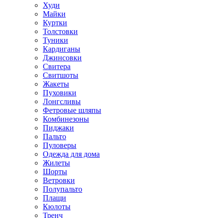
Худи
Майки
Куртки
Толстовки
Туники
Кардиганы
Джинсовки
Свитера
Свитшоты
Жакеты
Пуховики
Лонгсливы
Фетровые шляпы
Комбинезоны
Пиджаки
Пальто
Пуловеры
Одежда для дома
Жилеты
Шорты
Ветровки
Полупальто
Плащи
Кюлоты
Тренч