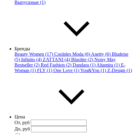
Выпускные (1)
Бренды
Beauty Women (17)
Coolples Moda (6)
Anetty (6)
Bludeise
(5)
Infinito (4)
ZATTANI (4)
Bluoltre (2)
Noisy May
Bestseller (2)
Red Fashion (2)
Dandara (1)
Altamira (1)
E-
Woman (1)
FLY (1)
One Love (1)
You&You (1)
Z-Design (1)
Цена
От, руб
До, руб