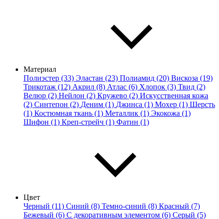
Материал
Полиэстер (33)
Эластан (23)
Полиамид (20)
Вискоза (19)
Трикотаж (12)
Акрил (8)
Атлас (6)
Хлопок (3)
Твид (2)
Велюр (2)
Нейлон (2)
Кружево (2)
Искусственная кожа
(2)
Синтепон (2)
Деним (1)
Джинса (1)
Мохер (1)
Шерсть
(1)
Костюмная ткань (1)
Металлик (1)
Экокожа (1)
Шифон (1)
Креп-стрейч (1)
Фатин (1)
Цвет
Черный (11)
Синий (8)
Темно-синий (8)
Красный (7)
Бежевый (6)
С декоративным элементом (6)
Серый (5)