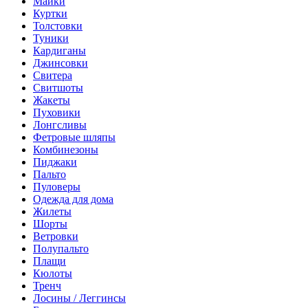
Майки
Куртки
Толстовки
Туники
Кардиганы
Джинсовки
Свитера
Свитшоты
Жакеты
Пуховики
Лонгсливы
Фетровые шляпы
Комбинезоны
Пиджаки
Пальто
Пуловеры
Одежда для дома
Жилеты
Шорты
Ветровки
Полупальто
Плащи
Кюлоты
Тренч
Лосины / Леггинсы