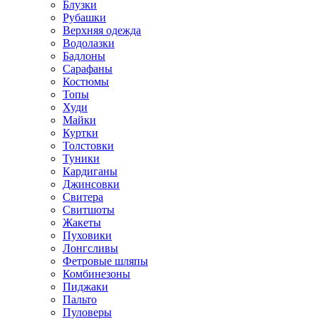
Блузки
Рубашки
Верхняя одежда
Водолазки
Бадлоны
Сарафаны
Костюмы
Топы
Худи
Майки
Куртки
Толстовки
Туники
Кардиганы
Джинсовки
Свитера
Свитшоты
Жакеты
Пуховики
Лонгсливы
Фетровые шляпы
Комбинезоны
Пиджаки
Пальто
Пуловеры