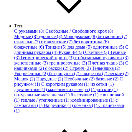
Теги
С рукавами (8)
Свободные / Свободного кроя (8)
Модные (8)
удобные (8)
Молодежные (8)
без молнии (7)
стильные (7)
итальянские (7)
без воротника (6)
бюджетные (6)
Тонкие (5)
для дома (5)
однотонные (5)
С
длинным рукавом (4)
Рукав 3/4 (3)
Светлые (3)
Темные
(3)
Геометрический принт (3)
с объемными рукавами (3)
женственные (3)
тренировочные (3)
Плотная ткань (3)
С
нашивками (2)
с баской (2)
Стрейч (2)
Тельняшка (2)
Укороченные (2)
без рисунка (2)
с вырезом (2)
легкие (2)
Мешок (2)
Нарядные (2)
Необычные (2)
базовые (2)
С
рисунком (1)
С коротким рукавом (1)
из сетки (1)
двухцветные (1)
маленького размера (1)
датские (1)
натуральные материалы (1)
блестящие (1)
с вышивкой
(1)
теплые / утепленные (1)
комбинированные (1)
с
лампасами (1)
На резинке (1)
обманка (1)
С пайетками
(1)