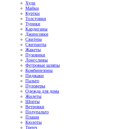
Худи
Майки
Куртки
Толстовки
Туники
Кардиганы
Джинсовки
Свитера
Свитшоты
Жакеты
Пуховики
Лонгсливы
Фетровые шляпы
Комбинезоны
Пиджаки
Пальто
Пуловеры
Одежда для дома
Жилеты
Шорты
Ветровки
Полупальто
Плащи
Кюлоты
Тренч