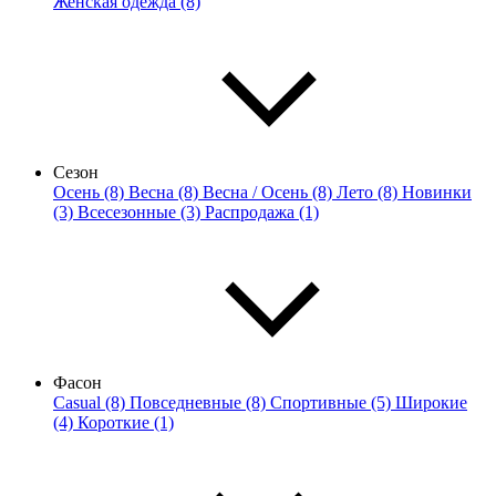
Женская одежда (8)
Сезон
Осень (8)
Весна (8)
Весна / Осень (8)
Лето (8)
Новинки
(3)
Всесезонные (3)
Распродажа (1)
Фасон
Casual (8)
Повседневные (8)
Спортивные (5)
Широкие
(4)
Короткие (1)