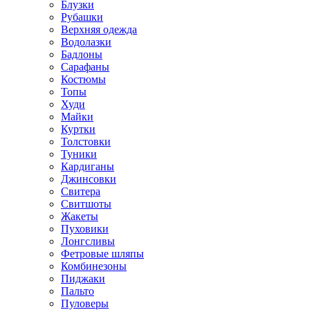
Блузки
Рубашки
Верхняя одежда
Водолазки
Бадлоны
Сарафаны
Костюмы
Топы
Худи
Майки
Куртки
Толстовки
Туники
Кардиганы
Джинсовки
Свитера
Свитшоты
Жакеты
Пуховики
Лонгсливы
Фетровые шляпы
Комбинезоны
Пиджаки
Пальто
Пуловеры