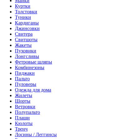
Майки
Куртки
Толстовки
Туники
Кардиганы
Джинсовки
Свитера
Свитшоты
Жакеты
Пуховики
Лонгсливы
Фетровые шляпы
Комбинезоны
Пиджаки
Пальто
Пуловеры
Одежда для дома
Жилеты
Шорты
Ветровки
Полупальто
Плащи
Кюлоты
Тренч
Лосины / Леггинсы