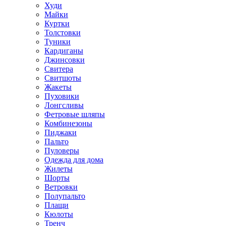
Худи
Майки
Куртки
Толстовки
Туники
Кардиганы
Джинсовки
Свитера
Свитшоты
Жакеты
Пуховики
Лонгсливы
Фетровые шляпы
Комбинезоны
Пиджаки
Пальто
Пуловеры
Одежда для дома
Жилеты
Шорты
Ветровки
Полупальто
Плащи
Кюлоты
Тренч