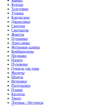
Майки
Куртки
Толстовки
Туники
Кардиганы
Джинсовки
Свитера
Свитшоты
Жакеты
Пуховики
Лонгсливы
Фетровые шляпы
Комбинезоны
Пиджаки
Пальто
Пуловеры
Одежда для дома
Жилеты
Шорты
Ветровки
Полупальто
Плащи
Кюлоты
Тренч
Лосины / Леггинсы