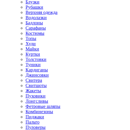
Блузки
Рубашки
Верхняя одежда
Водолазки
Бадлоны
Сарафаны
Костюмы
Топы
Худи
Майки
Куртки
Толстовки
Туники
Кардиганы
Джинсовки
Свитера
Свитшоты
Жакеты
Пуховики
Лонгсливы
Фетровые шляпы
Комбинезоны
Пиджаки
Пальто
Пуловеры