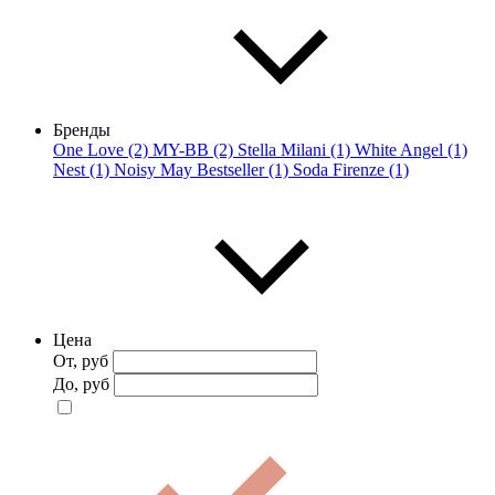
Бренды
One Love (2)
MY-BB (2)
Stella Milani (1)
White Angel (1)
Nest (1)
Noisy May Bestseller (1)
Soda Firenze (1)
Цена
От, руб
До, руб