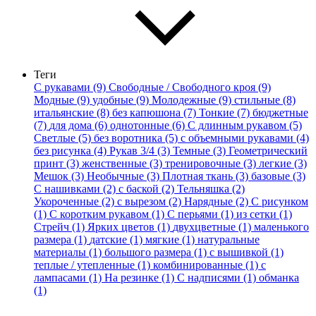
Теги
С рукавами (9)
Свободные / Свободного кроя (9)
Модные (9)
удобные (9)
Молодежные (9)
стильные (8)
итальянские (8)
без капюшона (7)
Тонкие (7)
бюджетные
(7)
для дома (6)
однотонные (6)
С длинным рукавом (5)
Светлые (5)
без воротника (5)
с объемными рукавами (4)
без рисунка (4)
Рукав 3/4 (3)
Темные (3)
Геометрический
принт (3)
женственные (3)
тренировочные (3)
легкие (3)
Мешок (3)
Необычные (3)
Плотная ткань (3)
базовые (3)
С нашивками (2)
с баской (2)
Тельняшка (2)
Укороченные (2)
с вырезом (2)
Нарядные (2)
С рисунком
(1)
С коротким рукавом (1)
С перьями (1)
из сетки (1)
Стрейч (1)
Ярких цветов (1)
двухцветные (1)
маленького
размера (1)
датские (1)
мягкие (1)
натуральные
материалы (1)
большого размера (1)
с вышивкой (1)
теплые / утепленные (1)
комбинированные (1)
с
лампасами (1)
На резинке (1)
С надписями (1)
обманка
(1)