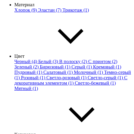
Материал
Хлопок (9)
Эластан (7)
Трикотаж (1)
Цвет
Черный (4)
Белый (3)
В полоску (2)
С принтом (2)
Зеленый (2)
Бирюзовый (1)
Серый (1)
Кремовый (1)
Пудровый (1)
Салатовый (1)
Молочный (1)
Темно-серый
(1)
Розовый (1)
Светло-розовый (1)
Светло-серый (1)
С
декоративным элементом (1)
Светло-бежевый (1)
Мятный (1)