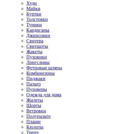
Худи
Майки
Куртки
Толстовки
Туники
Кардиганы
Джинсовки
Свитера
Свитшоты
Жакеты
Пуховики
Лонгсливы
Фетровые шляпы
Комбинезоны
Пиджаки
Пальто
Пуловеры
Одежда для дома
Жилеты
Шорты
Ветровки
Полупальто
Плащи
Кюлоты
Тренч