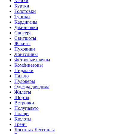
Майки
Куртки
Толстовки
Туники
Кардиганы
Джинсовки
Свитера
Свитшоты
Жакеты
Пуховики
Лонгсливы
Фетровые шляпы
Комбинезоны
Пиджаки
Пальто
Пуловеры
Одежда для дома
Жилеты
Шорты
Ветровки
Полупальто
Плащи
Кюлоты
Тренч
Лосины / Леггинсы