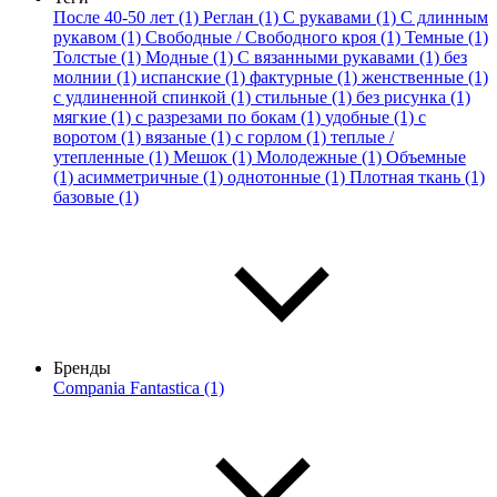
После 40-50 лет (1)
Реглан (1)
С рукавами (1)
С длинным
рукавом (1)
Свободные / Свободного кроя (1)
Темные (1)
Толстые (1)
Модные (1)
С вязанными рукавами (1)
без
молнии (1)
испанские (1)
фактурные (1)
женственные (1)
с удлиненной спинкой (1)
стильные (1)
без рисунка (1)
мягкие (1)
с разрезами по бокам (1)
удобные (1)
с
воротом (1)
вязаные (1)
с горлом (1)
теплые /
утепленные (1)
Мешок (1)
Молодежные (1)
Объемные
(1)
асимметричные (1)
однотонные (1)
Плотная ткань (1)
базовые (1)
Бренды
Compania Fantastica (1)