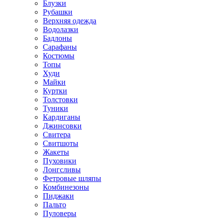
Блузки
Рубашки
Верхняя одежда
Водолазки
Бадлоны
Сарафаны
Костюмы
Топы
Худи
Майки
Куртки
Толстовки
Туники
Кардиганы
Джинсовки
Свитера
Свитшоты
Жакеты
Пуховики
Лонгсливы
Фетровые шляпы
Комбинезоны
Пиджаки
Пальто
Пуловеры