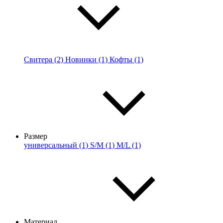
Свитера (2)
Новинки (1)
Кофты (1)
Размер
универсальный (1)
S/M (1)
M/L (1)
Материал