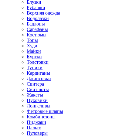
Блузки
Рубашки
Верхняя одежда
Водолазки
Бадлоны
Сарафаны
Костюмы
Топы
Худи
Майки
Куртки
Толстовки
Туники
Кардиганы
Джинсовки
Свитера
Свитшоты
Жакеты
Пуховики
Лонгсливы
Фетровые шляпы
Комбинезоны
Пиджаки
Пальто
Пуловеры