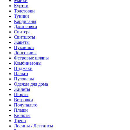
Майки
Куртки
Толстовки
Туники
Кардиганы
Джинсовки
Свитера
Свитшоты
Жакеты
Пуховики
Лонгсливы
Фетровые шляпы
Комбинезоны
Пиджаки
Пальто
Пуловеры
Одежда для дома
Жилеты
Шорты
Ветровки
Полупальто
Плащи
Кюлоты
Тренч
Лосины / Леггинсы