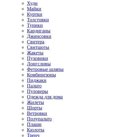
Худи
Майки
Куртки
Толстовки
Туники
Кардиганы
Джинсовки
Свитера
Свитшоты
Жакеты
Пуховики
Лонгсливы
Фетровые шляпы
Комбинезоны
Пиджаки
Пальто
Пуловеры
Одежда для дома
Жилеты
Шорты
Ветровки
Полупальто
Плащи
Кюлоты
Тренч