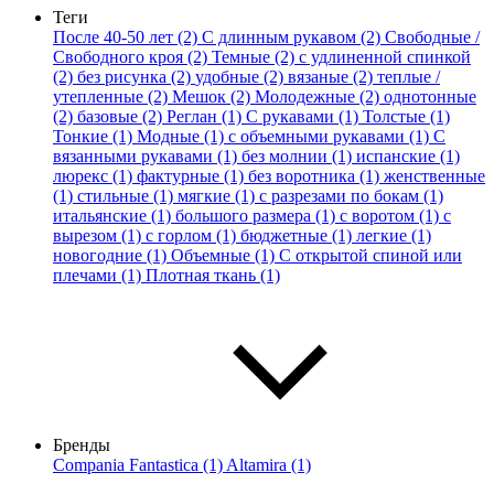
Теги
После 40-50 лет (2)
С длинным рукавом (2)
Свободные /
Свободного кроя (2)
Темные (2)
с удлиненной спинкой
(2)
без рисунка (2)
удобные (2)
вязаные (2)
теплые /
утепленные (2)
Мешок (2)
Молодежные (2)
однотонные
(2)
базовые (2)
Реглан (1)
С рукавами (1)
Толстые (1)
Тонкие (1)
Модные (1)
с объемными рукавами (1)
С
вязанными рукавами (1)
без молнии (1)
испанские (1)
люрекс (1)
фактурные (1)
без воротника (1)
женственные
(1)
стильные (1)
мягкие (1)
с разрезами по бокам (1)
итальянские (1)
большого размера (1)
с воротом (1)
с
вырезом (1)
с горлом (1)
бюджетные (1)
легкие (1)
новогодние (1)
Объемные (1)
С открытой спиной или
плечами (1)
Плотная ткань (1)
Бренды
Compania Fantastica (1)
Altamira (1)