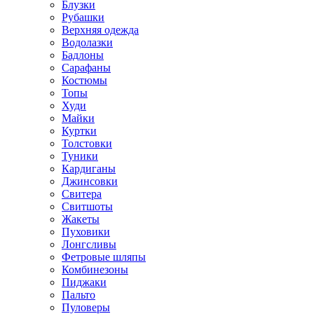
Блузки
Рубашки
Верхняя одежда
Водолазки
Бадлоны
Сарафаны
Костюмы
Топы
Худи
Майки
Куртки
Толстовки
Туники
Кардиганы
Джинсовки
Свитера
Свитшоты
Жакеты
Пуховики
Лонгсливы
Фетровые шляпы
Комбинезоны
Пиджаки
Пальто
Пуловеры