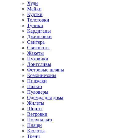
Худи
Майки
Куртки
Толстовки
Туники
Кардиганы
Джинсовки
Свитера
Свитшоты
Жакеты
Пуховики
Лонгсливы
Фетровые шляпы
Комбинезоны
Пиджаки
Пальто
Пуловеры
Одежда для дома
Жилеты
Шорты
Ветровки
Полупальто
Плащи
Кюлоты
Тренч