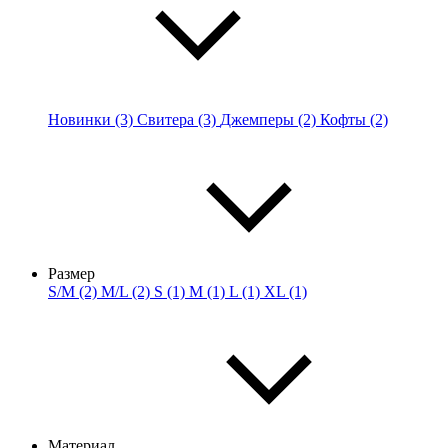
Новинки (3)
Свитера (3)
Джемперы (2)
Кофты (2)
Размер
S/M (2)
M/L (2)
S (1)
M (1)
L (1)
XL (1)
Материал