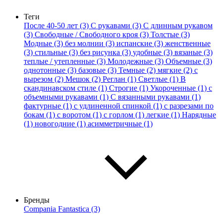
Теги
После 40-50 лет (3)
С рукавами (3)
С длинным рукавом
(3)
Свободные / Свободного кроя (3)
Толстые (3)
Модные (3)
без молнии (3)
испанские (3)
женственные
(3)
стильные (3)
без рисунка (3)
удобные (3)
вязаные (3)
теплые / утепленные (3)
Молодежные (3)
Объемные (3)
однотонные (3)
базовые (3)
Темные (2)
мягкие (2)
с
вырезом (2)
Мешок (2)
Реглан (1)
Светлые (1)
В
скандинавском стиле (1)
Строгие (1)
Укороченные (1)
с
объемными рукавами (1)
С вязанными рукавами (1)
фактурные (1)
с удлиненной спинкой (1)
с разрезами по
бокам (1)
с воротом (1)
с горлом (1)
легкие (1)
Нарядные
(1)
новогодние (1)
асимметричные (1)
Бренды
Compania Fantastica (3)