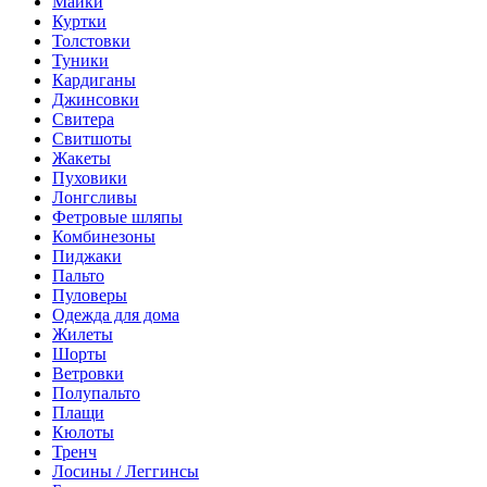
Майки
Куртки
Толстовки
Туники
Кардиганы
Джинсовки
Свитера
Свитшоты
Жакеты
Пуховики
Лонгсливы
Фетровые шляпы
Комбинезоны
Пиджаки
Пальто
Пуловеры
Одежда для дома
Жилеты
Шорты
Ветровки
Полупальто
Плащи
Кюлоты
Тренч
Лосины / Леггинсы